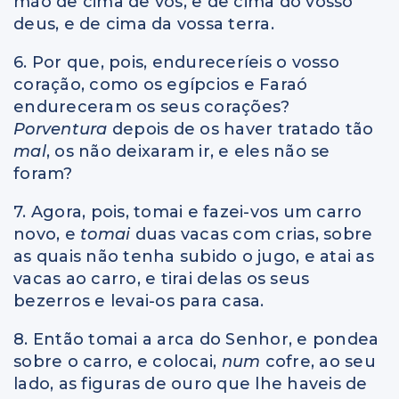
mão de cima de vós, e de cima do vosso
deus, e de cima da vossa terra.
6. Por que, pois, endureceríeis o vosso
coração, como os egípcios e Faraó
endureceram os seus corações?
Porventura
depois de os haver tratado tão
mal
, os não deixaram ir, e eles não se
foram?
7. Agora, pois, tomai e fazei-vos um carro
novo, e
tomai
duas vacas com crias, sobre
as quais não tenha subido o jugo, e atai as
vacas ao carro, e tirai delas os seus
bezerros e levai-os para casa.
8. Então tomai a arca do Senhor, e pondea
sobre o carro, e colocai,
num
cofre, ao seu
lado, as figuras de ouro que lhe haveis de