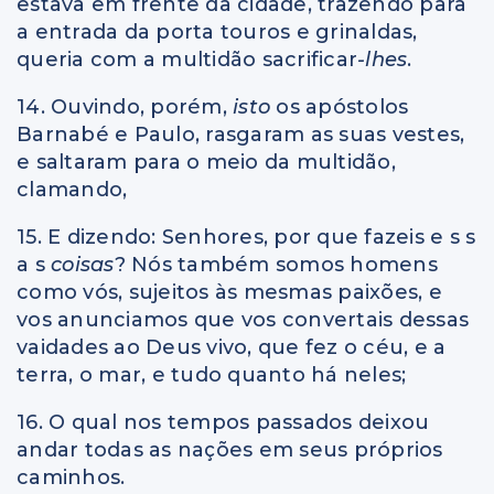
estava em frente da cidade, trazendo para
a entrada da porta touros e grinaldas,
queria com a multidão sacrificar
-lhes
.
14. Ouvindo, porém,
isto
os apóstolos
Barnabé e Paulo, rasgaram as suas vestes,
e saltaram para o meio da multidão,
clamando,
15. E dizendo: Senhores, por que fazeis e s s
a s
coisas
? Nós também somos homens
como vós, sujeitos às mesmas paixões, e
vos anunciamos que vos convertais dessas
vaidades ao Deus vivo, que fez o céu, e a
terra, o mar, e tudo quanto há neles;
16. O qual nos tempos passados deixou
andar todas as nações em seus próprios
caminhos.