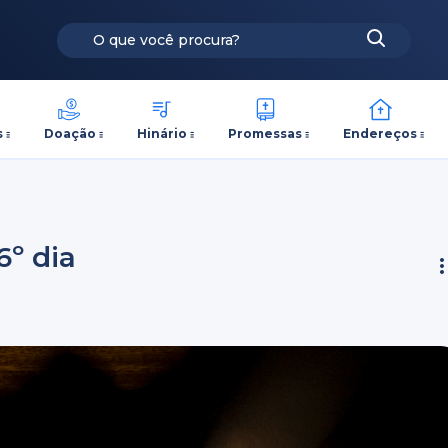
s
Doação
Hinário
Promessas
Endereços
6º dia