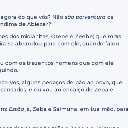
u agora do que vós? Não
são porventura
os
indima de Abiezer?
pes dos midianitas, Orebe e Zeebe; que
mais
ira se abrandou para com ele, quando falou
sou com os trezentos homens que com ele
guindo.
peço-vos, alguns pedaços de pão ao povo, que
 cansados, e eu vou ao encalço de Zeba e
ram:
Estão
já, Zeba e Salmuna, em tua mão, par