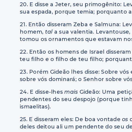
20. E disse a Jeter, seu primogênito: 
sua espada, porque temia; porquanto 
21. Então disseram Zeba e Salmuna: Lev
homem,
tal
a sua valentia. Levantouse,
tomou os ornamentos que estavam nos
22. Então os homens de Israel disseram
teu filho e o filho de teu filho; porquan
23. Porém Gideão lhes disse: Sobre vó
sobre vós dominará; o Senhor sobre vó
24. E disse-lhes
mais
Gideão: Uma petiçã
pendentes do seu despojo (porque ti
ismaelitas).
25. E disseram eles: De boa vontade
os
deles deitou ali um pendente do seu de