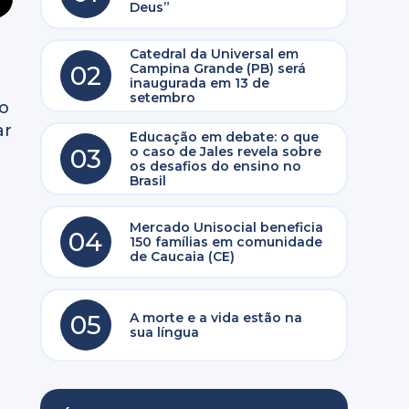
Deus”
Catedral da Universal em
02
Campina Grande (PB) será
inaugurada em 13 de
setembro
to
ar
Educação em debate: o que
03
o caso de Jales revela sobre
os desafios do ensino no
Brasil
Mercado Unisocial beneficia
04
150 famílias em comunidade
de Caucaia (CE)
05
A morte e a vida estão na
sua língua