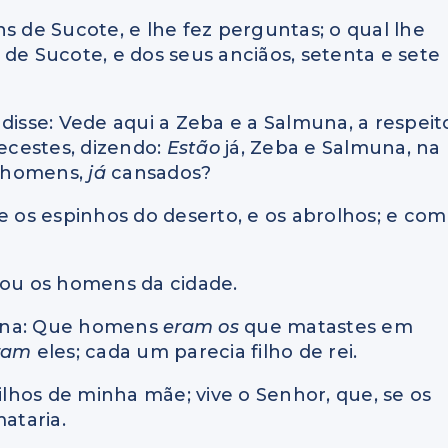
de Sucote, e lhe fez perguntas; o qual lhe
 de Sucote, e dos seus anciãos, setenta e sete
disse: Vede aqui a Zeba e a Salmuna, a respeit
ecestes, dizendo:
Estão
já, Zeba e Salmuna, na
s homens,
já
cansados?
e os espinhos do deserto, e os abrolhos; e com
tou os homens da cidade.
muna: Que homens
eram os
que matastes em
ram
eles; cada um parecia filho de rei.
 filhos de minha mãe; vive o Senhor, que, se os
ataria.