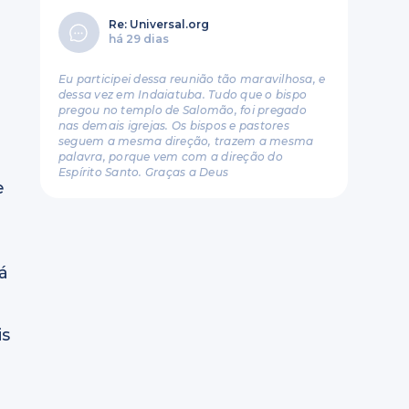
Re: Universal.org
há 29 dias
Eu participei dessa reunião tão maravilhosa, e
dessa vez em Indaiatuba. Tudo que o bispo
pregou no templo de Salomão, foi pregado
nas demais igrejas. Os bispos e pastores
seguem a mesma direção, trazem a mesma
palavra, porque vem com a direção do
Espírito Santo. Graças a Deus
e
á
is