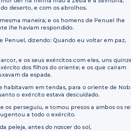
Senhor der na minha mão a Zeba e a Salmuna,
 do deserto, e com os abrolhos.
 da mesma maneira; e os homens de Penuel lhe
ote
lhe
haviam respondido.
e Penuel, dizendo: Quando eu voltar em paz,
arcor, e os seus exércitos com eles, uns quinz
xército dos filhos do oriente; e os que caíram
puxavam da espada.
ue habitavam em tendas, para o oriente de Nob
uanto o exército estava descuidado.
e os perseguiu, e tomou presos a ambos os re
fugentou a todo o exército.
, da peleja, antes
do nascer
do sol,