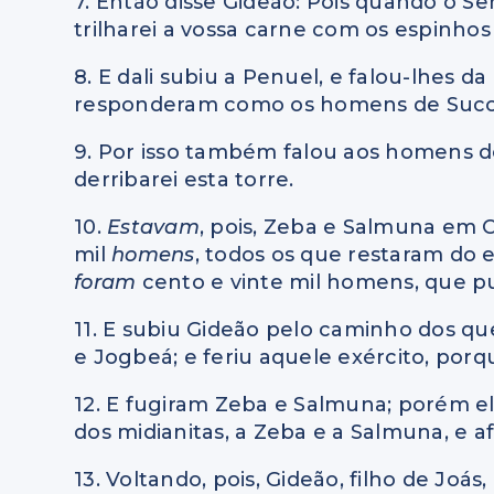
7. Então disse Gideão: Pois quando o 
trilharei a vossa carne com os espinhos
8. E dali subiu a Penuel, e falou-lhes
responderam como os homens de Suc
9. Por isso também falou aos homens d
derribarei esta torre.
10.
Estavam
, pois, Zeba e Salmuna em C
mil
homens
, todos os que restaram do e
foram
cento e vinte mil homens, que 
11. E subiu Gideão pelo caminho dos q
e Jogbeá; e feriu aquele exército, porq
12. E fugiram Zeba e Salmuna; porém el
dos midianitas, a Zeba e a Salmuna, e a
13. Voltando, pois, Gideão, filho de Joás