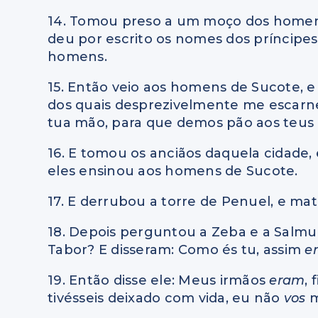
14. Tomou preso a um moço dos homens 
deu por escrito os nomes dos príncipes
homens.
15. Então veio aos homens de Sucote, e 
dos quais desprezivelmente me escarn
tua mão, para que demos pão aos teu
16. E tomou os anciãos daquela cidade, 
eles ensinou aos homens de Sucote.
17. E derrubou a torre de Penuel, e ma
18. Depois perguntou a Zeba e a Sal
Tabor? E disseram: Como és tu, assim
e
19. Então disse ele: Meus irmãos
eram
,
tivésseis deixado com vida, eu não
vos
m