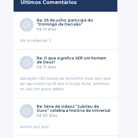
Últimos Comentários
Re: 26 de julho: participe do
“Domingo da Decisão”
há 10 dias
Vai arrebentar !!
Re: O que significa SER um homem
de Deus?
há 17 dias
salvação não basta ser bonzinho mas tem que
ser aprovado na fé isso é muito forte, seremos
no céu um povo seleto
Re: Série de vídeos “Jubileu de
Ouro” celebra a história da Universal
há 20 dias
a
amém por isso