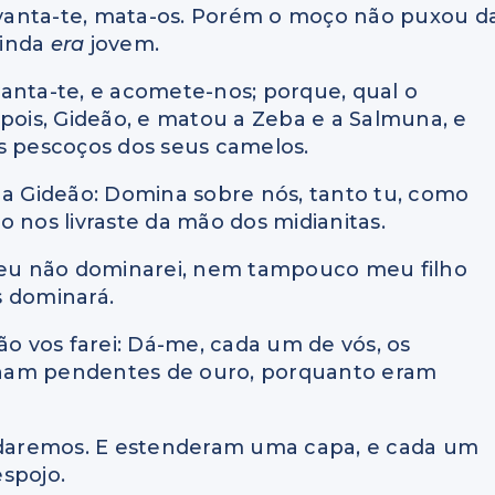
Levanta-te, mata-os. Porém o moço não puxou d
ainda
era
jovem.
anta-te, e acomete-nos; porque, qual o
 pois, Gideão, e matou a Zeba e a Salmuna, e
 pescoços dos seus camelos.
 a Gideão: Domina sobre nós, tanto tu, como
to nos livraste da mão dos midianitas.
s eu não dominarei, nem tampouco meu filho
s dominará.
o vos farei: Dá-me, cada um de vós, os
nham pendentes de ouro, porquanto eram
daremos. E estenderam uma capa, e cada um
spojo.