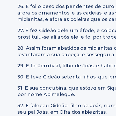
26. E foi o peso dos pendentes de ouro
afora os ornamentos, e as cadeias, e as
midianitas, e afora as coleiras que os 
27. E fez Gideão dele um éfode, e coloc
prostituiu-se ali após ele; e foi por tro
28. Assim foram abatidos os midianitas d
levantaram a sua cabeça; e sossegou a 
29. E foi Jerubaal, filho de Joás, e habi
30. E teve Gideão setenta filhos, que 
31. E sua concubina, que
estava
em Siq
por nome Abimeleque.
32. E faleceu Gideão, filho de Joás, nu
seu pai Joás, em Ofra dos abiezritas.