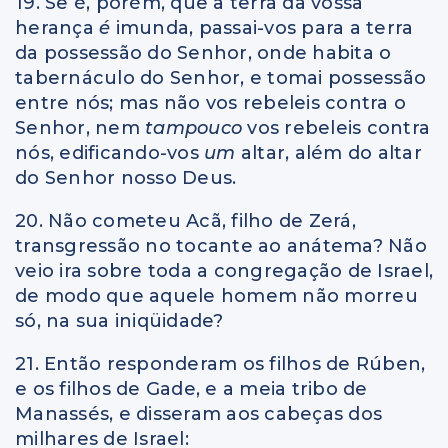
19. Se é, porém, que a terra da vossa
herança
é
imunda, passai-vos para a terra
da possessão do Senhor, onde habita o
tabernáculo do Senhor, e tomai possessão
entre nós; mas não vos rebeleis contra o
Senhor, nem
tampouco
vos rebeleis contra
nós, edificando-vos
um
altar, além do altar
do Senhor nosso Deus.
20. Não cometeu Acã, filho de Zerá,
transgressão no tocante ao anátema? Não
veio ira sobre toda a congregação de Israel,
de modo que aquele homem não morreu
só, na sua iniqüidade?
21. Então responderam os filhos de Rúben,
e os filhos de Gade, e a meia tribo de
Manassés, e disseram aos cabeças dos
milhares de Israel: