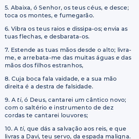
5. Abaixa, ó Senhor, os teus céus, e desce;
toca os montes, e fumegarão.
6. Vibra os teus raios e dissipa-os; envia as
tuas flechas, e desbarata-os.
7. Estende as tuas mãos desde o alto; livra-
me, e arrebata-me das muitas águas
e
das
mãos dos filhos estranhos,
8. Cuja boca fala vaidade, e a sua mão
direita é a destra de falsidade.
9. A
ti
, ó Deus, cantarei
um
cântico novo;
com o saltério e instrumento de dez
cordas te cantarei louvores;
10. A
ti
, que dás a salvação aos reis, e que
livras a Davi, teu servo, da espada maligna.