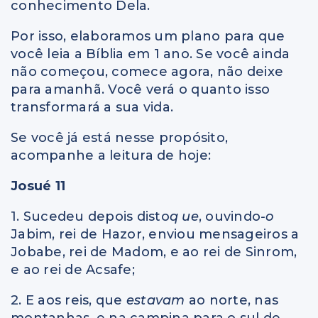
conhecimento Dela.
Por isso, elaboramos um plano para que
você leia a Bíblia em 1 ano. Se você ainda
não começou, comece agora, não deixe
para amanhã. Você verá o quanto isso
transformará a sua vida.
Se você já está nesse propósito,
acompanhe a leitura de hoje:
Josué 11
1. Sucedeu depois disto
q ue
, ouvindo
-o
Jabim, rei de Hazor, enviou mensageiros a
Jobabe, rei de Madom, e ao rei de Sinrom,
e ao rei de Acsafe;
2. E aos reis, que
estavam
ao norte, nas
montanhas, e na campina para o sul de