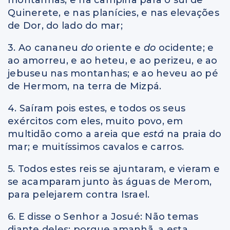
Quinerete, e nas planícies, e nas elevações
de Dor, do lado do mar;
3. Ao cananeu
do
oriente e
do
ocidente; e
ao amorreu, e ao heteu, e ao perizeu, e ao
jebuseu nas montanhas; e ao heveu ao pé
de Hermom, na terra de Mizpá.
4. Saíram pois estes, e todos os seus
exércitos com eles, muito povo, em
multidão como a areia que
está
na praia do
mar; e muitíssimos cavalos e carros.
5. Todos estes reis se ajuntaram, e vieram e
se acamparam junto às águas de Merom,
para pelejarem contra Israel.
6. E disse o Senhor a Josué: Não temas
diante deles; porque amanhã, a esta