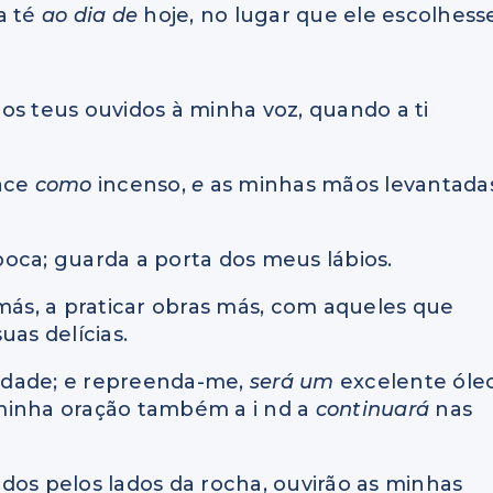
a té
ao dia de
hoje, no lugar que ele escolhess
a os teus ouvidos à minha voz, quando a ti
face
como
incenso,
e
as minhas mãos levantada
oca; guarda a porta dos meus lábios.
 más, a praticar obras más, com aqueles que
uas delícias.
idade; e repreenda-me,
será um
excelente óleo
minha oração também a i nd a
continuará
nas
dos pelos lados da rocha, ouvirão as minhas