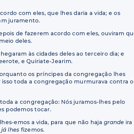
cordo com eles, que lhes daria a vida; e os
am juramento.
, depois de fazerem acordo com eles, ouviram q
meio deles.
 chegaram às cidades deles ao terceiro dia; e
eerote, e Quiriate-Jearim.
m; porquanto os príncipes da congregação lhes
or isso toda a congregação murmurava contra o
a toda a congregação: Nós juramos-lhes pelo
hes podemos tocar.
rlhes-emos a vida, para que não haja
grande
ira
e
já lhes
fizemos.