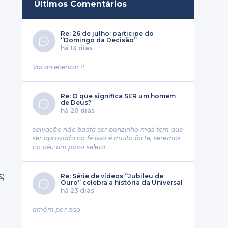
Últimos Comentários
Re: 26 de julho: participe do
“Domingo da Decisão”
há 13 dias
Vai arrebentar !!
Re: O que significa SER um homem
de Deus?
há 20 dias
salvação não basta ser bonzinho mas tem que
ser aprovado na fé isso é muito forte, seremos
no céu um povo seleto
;
Re: Série de vídeos “Jubileu de
Ouro” celebra a história da Universal
há 23 dias
amém por isso