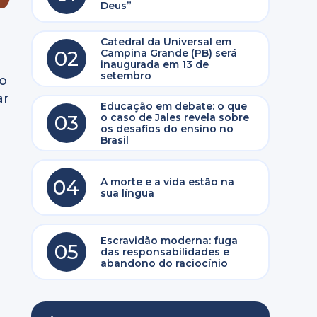
Deus”
Catedral da Universal em
02
Campina Grande (PB) será
inaugurada em 13 de
setembro
to
ar
Educação em debate: o que
03
o caso de Jales revela sobre
os desafios do ensino no
Brasil
04
A morte e a vida estão na
sua língua
Escravidão moderna: fuga
05
das responsabilidades e
abandono do raciocínio