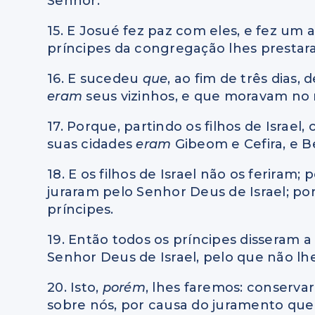
Senhor.
15. E Josué fez paz com eles, e fez um a
príncipes da congregação lhes prestar
16. E sucedeu
que
, ao fim de três dias
eram
seus vizinhos, e que moravam no 
17. Porque, partindo os filhos de Israel,
suas cidades
eram
Gibeom e Cefira, e B
18. E os filhos de Israel não os ferira
juraram pelo Senhor Deus de Israel; p
príncipes.
19. Então todos os príncipes disseram 
Senhor Deus de Israel, pelo que não l
20. Isto,
porém
, lhes faremos: conserva
sobre nós, por causa do juramento qu