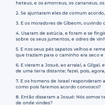
heteus, e os amorreus, os cananeus, os 
2. Se ajuntaram eles de comum acordo, p
3. E os moradores de Gibeom, ouvindo o
4. Usaram de astúcia, e foram e se fin
sobre os seus jumentos, e odres de vinh
5. E nos seus pés sapatos velhos e reme
que traziam para o caminho era seco e 
6. E vieram a Josué, ao arraial, a Gilgal
de uma terra distante; fazei, pois, agor
7. E os homens de Israel responderam a
como pois faremos acordo convosco?
8. Então disseram a Josué: Nós
somos
t
de onde vindes?