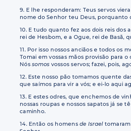
9. E lhe responderam: Teus servos vier
nome do Senhor teu Deus, porquanto ou
10. E tudo quanto fez aos dois reis dos
rei de Hesbom, e a Ogue, rei de Basã, 
11. Por isso nossos anciãos e todos os 
Tomai em vossas mãos provisão para o c
Nós
somos
vossos servos; fazei, pois, a
12. Este nosso pão tomamos quente das
que saímos para vir a vós; e ei-lo aqui a
13. E estes odres, que enchemos de vin
nossas roupas e nossos sapatos já se t
caminho.
14. Então os homens
de Israel
tomaram 