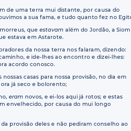
am de uma terra mui distante, por causa do
vimos a sua fama, e tudo quanto fez no Egit
 amorreus, que
estavam
além do Jordão, a Siom
que estava em Astarote.
moradores da nossa terra nos falaram, dizendo:
aminho, e ide-lhes ao encontro e dizei-lhes:
gora acordo conosco.
 nossas casas para nossa provisão, no dia em
gora já seco e bolorento;
ho,
eram
novos, e ei-los aqui já rotos; e estas
êm envelhecido, por causa do mui longo
da provisão deles e não pediram conselho ao