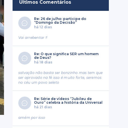
Últimos Comentários
Re: 26 de julho: participe do
“Domingo da Decisão”
há 12 dias
Vai arrebentar !!
Re: O que significa SER um homem
de Deus?
há 18 dias
salvação não basta ser bonzinho mas tem que
ser aprovado na fé isso é muito forte, seremos
no céu um povo seleto
Re: Série de vídeos “Jubileu de
Ouro” celebra a história da Universal
há 21 dias
amém por isso