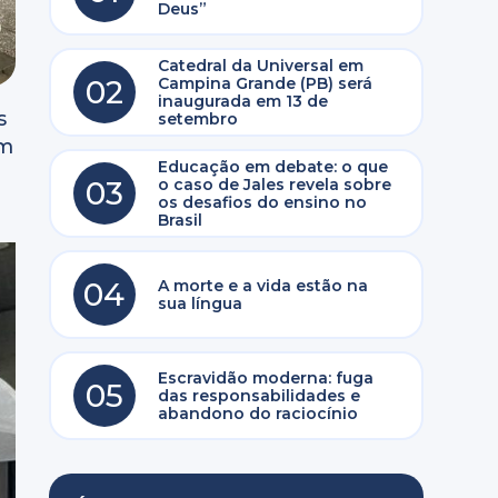
Deus”
Catedral da Universal em
02
Campina Grande (PB) será
inaugurada em 13 de
s
setembro
em
Educação em debate: o que
03
o caso de Jales revela sobre
os desafios do ensino no
Brasil
04
A morte e a vida estão na
sua língua
Escravidão moderna: fuga
05
das responsabilidades e
abandono do raciocínio