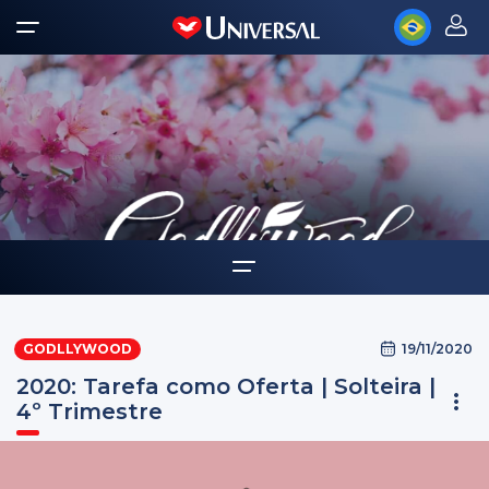
Home
19/11/2020
GODLLYWOOD
Auto-ajuda
2020: Tarefa como Oferta | Solteira |
Desafios Godllywood
4º Trimestre
Tarefas como oferta