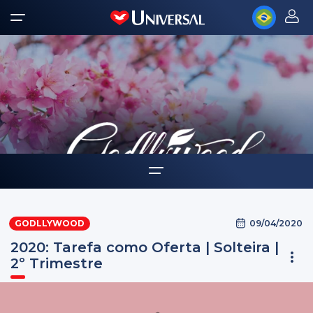
Home
09/04/2020
GODLLYWOOD
Auto-ajuda
2020: Tarefa como Oferta | Solteira |
Desafios Godllywood
2º Trimestre
Tarefas como oferta