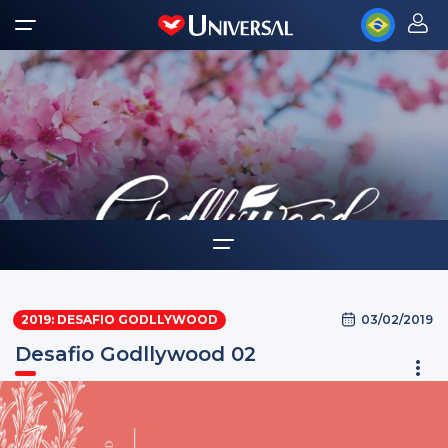
Home
03/02/2019
2019: DESAFIO GODLLYWOOD
Auto-ajuda
Desafio Godllywood 02
Desafios Godllywood
Tarefas como oferta