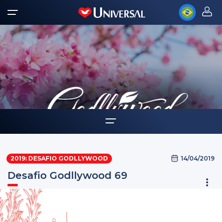
Home
14/04/2019
2019: DESAFIO GODLLYWOOD
Auto-ajuda
Desafio Godllywood 69
Desafios Godllywood
Tarefas como oferta