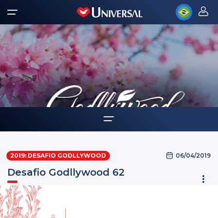
Home
06/04/2019
2019: DESAFIO GODLLYWOOD
Auto-ajuda
Desafio Godllywood 62
Desafios Godllywood
Tarefas como oferta