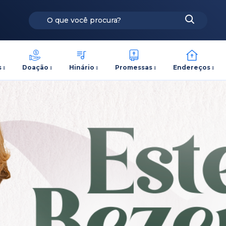
s
Doação
Hinário
Promessas
Endereços