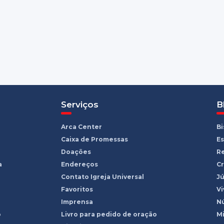
Serviços
B
Arca Center
B
Caixa de Promessas
Es
Doações
R
a
Endereços
Cr
Contato Igreja Universal
Jú
Favoritos
Vi
Imprensa
Nú
o
Livro para pedido de oração
Mi