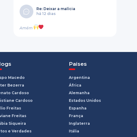
Re: Deixar a malícia
há 12 dias
Amém
logs
Países
ispo Macedo
Argentina
ter Bezerra
África
enato Cardoso
Alemanha
istiane Cardoso
Estados Unidos
lio Freitas
Espanha
viane Freitas
França
bia Siqueira
Inglaterra
tos e Verdades
Itália