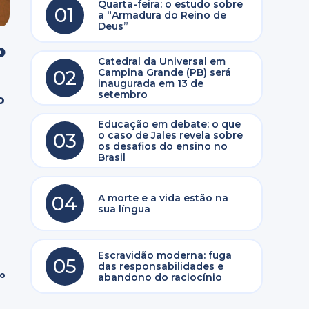
Quarta-feira: o estudo sobre
01
a “Armadura do Reino de
Deus”
o
Catedral da Universal em
02
Campina Grande (PB) será
inaugurada em 13 de
setembro
o
Educação em debate: o que
03
o caso de Jales revela sobre
os desafios do ensino no
Brasil
04
A morte e a vida estão na
sua língua
Escravidão moderna: fuga
05
das responsabilidades e
ro
abandono do raciocínio