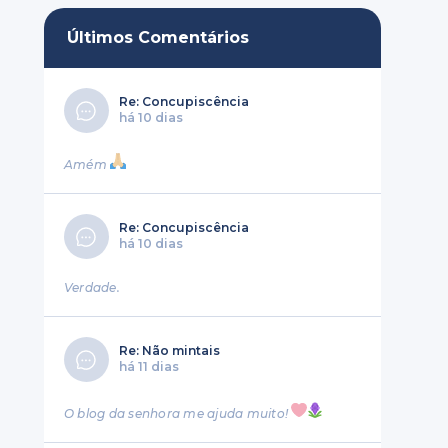
Últimos Comentários
Re: Concupiscência
há 10 dias
Amém
Re: Concupiscência
há 10 dias
Verdade.
Re: Não mintais
há 11 dias
O blog da senhora me ajuda muito!