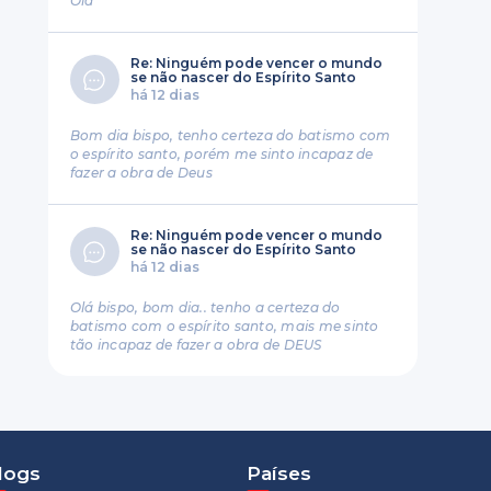
Ola
Re: Ninguém pode vencer o mundo
se não nascer do Espírito Santo
há 12 dias
Bom dia bispo, tenho certeza do batismo com
o espírito santo, porém me sinto incapaz de
fazer a obra de Deus
Re: Ninguém pode vencer o mundo
se não nascer do Espírito Santo
há 12 dias
Olá bispo, bom dia.. tenho a certeza do
batismo com o espírito santo, mais me sinto
tão incapaz de fazer a obra de DEUS
logs
Países