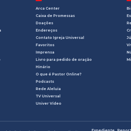
Arca Center
B
Caixa de Promessas
Es
Doações
R
a
Endereços
Cr
Contato Igreja Universal
Jú
Favoritos
Vi
Imprensa
Nú
o
Livro para pedido de oração
Mi
Hinário
O que é Pastor Online?
Podcasts
Rede Aleluia
TV Universal
Univer Vídeo
Expediente
Report