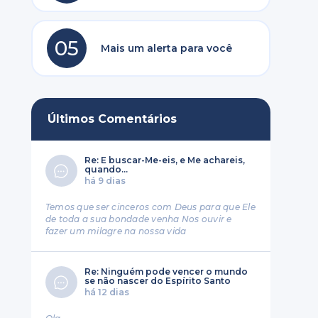
05
Mais um alerta para você
Últimos Comentários
Re: E buscar-Me-eis, e Me achareis,
quando...
há 9 dias
Temos que ser cinceros com Deus para que Ele
de toda a sua bondade venha Nos ouvir e
fazer um milagre na nossa vida
Re: Ninguém pode vencer o mundo
se não nascer do Espírito Santo
há 12 dias