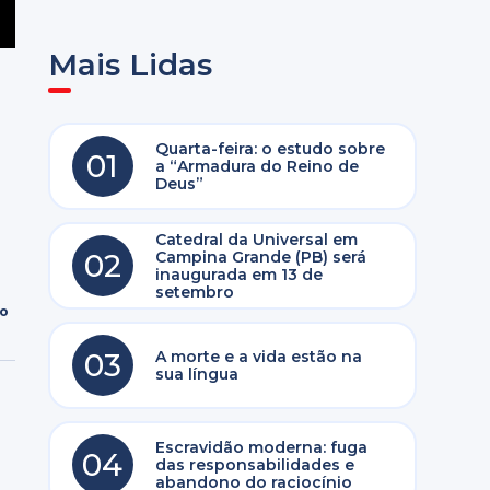
Mais Lidas
Quarta-feira: o estudo sobre
01
a “Armadura do Reino de
Deus”
Catedral da Universal em
02
Campina Grande (PB) será
inaugurada em 13 de
setembro
ro
03
A morte e a vida estão na
sua língua
Escravidão moderna: fuga
04
das responsabilidades e
abandono do raciocínio