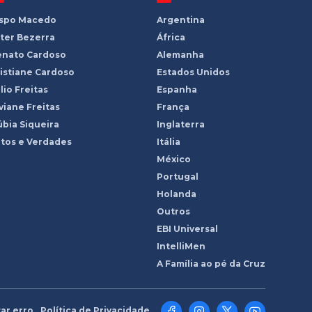
ispo Macedo
Argentina
ter Bezerra
África
enato Cardoso
Alemanha
istiane Cardoso
Estados Unidos
lio Freitas
Espanha
viane Freitas
França
bia Siqueira
Inglaterra
tos e Verdades
Itália
México
Portugal
Holanda
Outros
EBI Universal
IntelliMen
A Família ao pé da Cruz
ar erro
Política de Privacidade