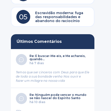
Escravidão moderna: fuga
05
das responsabilidades e
abandono do raciocínio
Últimos Comentários
Re: E buscar-Me-eis, e Me achareis,
quando...
há 7 dias
Temos que ser cinceros com Deus para que Ele
de toda a sua bondade venha Nos ouvir e
fazer um milagre na nossa vida
Re: Ninguém pode vencer o mundo
se não nascer do Espírito Santo
há 10 dias