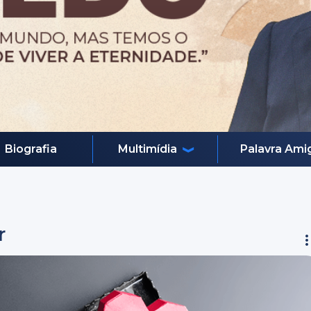
Biografia
Multimídia
Palavra Ami
r