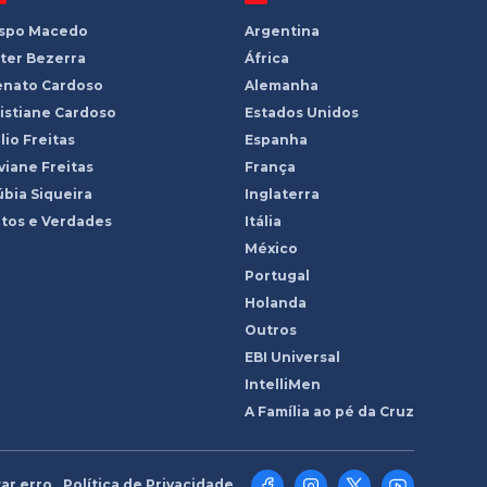
ispo Macedo
Argentina
ter Bezerra
África
enato Cardoso
Alemanha
istiane Cardoso
Estados Unidos
lio Freitas
Espanha
viane Freitas
França
bia Siqueira
Inglaterra
tos e Verdades
Itália
México
Portugal
Holanda
Outros
EBI Universal
IntelliMen
A Família ao pé da Cruz
ar erro
Política de Privacidade