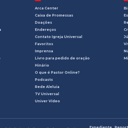
Arca Center
B
Caixa de Promessas
Es
Doações
R
a
Endereços
Cr
Contato Igreja Universal
Jú
Favoritos
Vi
Imprensa
Nú
o
Livro para pedido de oração
Mi
Hinário
O que é Pastor Online?
Podcasts
Rede Aleluia
TV Universal
Univer Vídeo
Expediente
Report