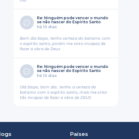
Ola
Re: Ninguém pode vencer o mundo
se não nascer do Espírito Santo
há 10 dias
Bom dia bispo, tenho certeza do batismo com
o espírito santo, porém me sinto incapaz de
fazer a obra de Deus
Re: Ninguém pode vencer o mundo
se não nascer do Espírito Santo
há 10 dias
Olá bispo, bom dia.. tenho a certeza do
batismo com o espírito santo, mais me sinto
tão incapaz de fazer a obra de DEUS
logs
Países