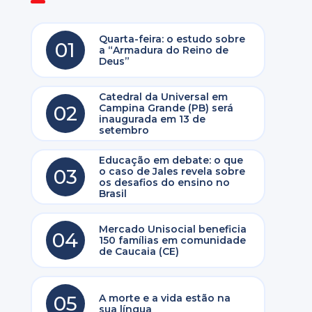
Quarta-feira: o estudo sobre
01
a “Armadura do Reino de
Deus”
Catedral da Universal em
02
Campina Grande (PB) será
inaugurada em 13 de
setembro
Educação em debate: o que
03
o caso de Jales revela sobre
os desafios do ensino no
Brasil
Mercado Unisocial beneficia
04
150 famílias em comunidade
de Caucaia (CE)
05
A morte e a vida estão na
sua língua