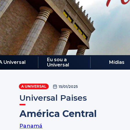
Eu sou a
A Universal
Mídias
Universal
A UNIVERSAL
15/01/2025
Universal Paises
América Central
Panamá