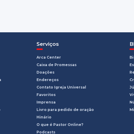
Serviços
B
Arca Center
B
Caixa de Promessas
Es
Doações
R
a
Endereços
Cr
Contato Igreja Universal
Jú
Favoritos
Vi
Imprensa
Nú
o
Livro para pedido de oração
Mi
Hinário
O que é Pastor Online?
Podcasts