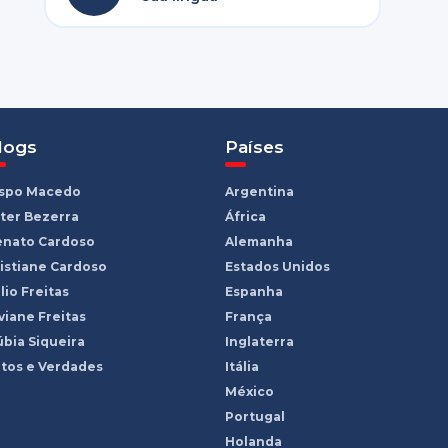
logs
Países
ispo Macedo
Argentina
ter Bezerra
África
enato Cardoso
Alemanha
istiane Cardoso
Estados Unidos
lio Freitas
Espanha
viane Freitas
França
bia Siqueira
Inglaterra
tos e Verdades
Itália
México
Portugal
Holanda