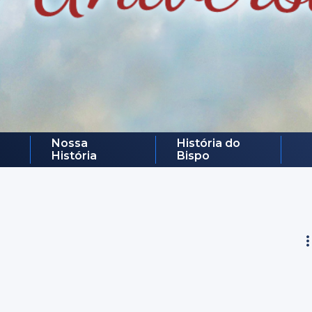
Nossa
História do
História
Bispo