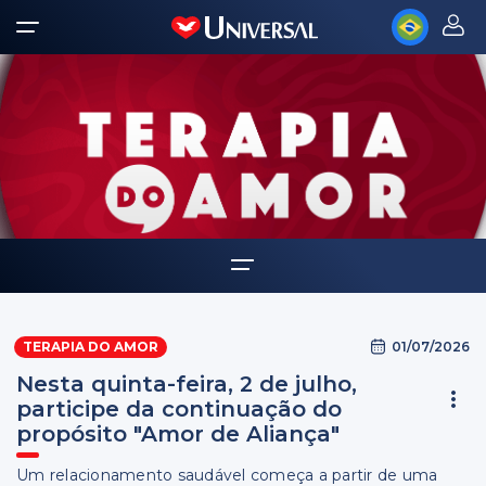
Home
01/07/2026
TERAPIA DO AMOR
O que é a terapia do amor?
Nesta quinta-feira, 2 de julho,
Histórias de sucesso
participe da continuação do
propósito "Amor de Aliança"
Endereços
Um relacionamento saudável começa a partir de uma