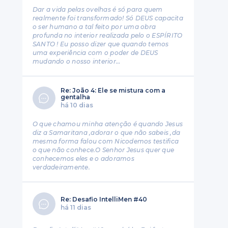
Dar a vida pelas ovelhas é só para quem
realmente foi transformado! Só DEUS capacita
o ser humano a tal feito por uma obra
profunda no interior realizada pelo o ESPÍRITO
SANTO ! Eu posso dizer que quando temos
uma experiência com o poder de DEUS
mudando o nosso interior…
Re: João 4: Ele se mistura com a
gentalha
há 10 dias
O que chamou minha atenção é quando Jesus
diz a Samaritana ,adorar o que não sabeis ,da
mesma forma falou com Nicodemos testifica
o que não conhece.O Senhor Jesus quer que
conhecemos eles e o adoramos
verdadeiramente.
Re: Desafio IntelliMen #40
há 11 dias