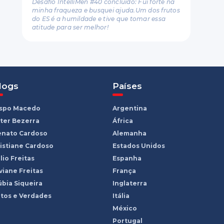
Desafio IntelliMen #40 concluído: Fui forte na
minha fraqueza e busquei ajuda.Um dos frutos
do ES é a humildade e tive que tomar essa
atitude para ser melhor!
logs
Países
ispo Macedo
Argentina
ter Bezerra
África
enato Cardoso
Alemanha
istiane Cardoso
Estados Unidos
lio Freitas
Espanha
viane Freitas
França
bia Siqueira
Inglaterra
tos e Verdades
Itália
México
Portugal