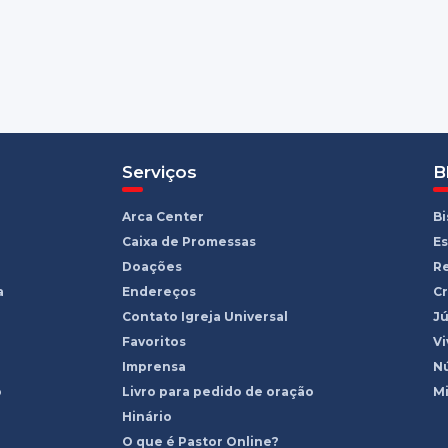
Serviços
B
Arca Center
B
Caixa de Promessas
Es
Doações
R
a
Endereços
Cr
Contato Igreja Universal
Jú
Favoritos
Vi
Imprensa
Nú
o
Livro para pedido de oração
Mi
Hinário
O que é Pastor Online?