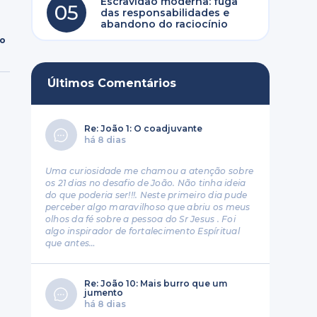
Escravidão moderna: fuga
05
das responsabilidades e
abandono do raciocínio
ro
Últimos Comentários
Re: João 1: O coadjuvante
há 8 dias
Uma curiosidade me chamou a atenção sobre
os 21 dias no desafio de João. Não tinha ideia
do que poderia ser!!!. Neste primeiro dia pude
perceber algo maravilhoso que abriu os meus
olhos da fé sobre a pessoa do Sr Jesus . Foi
algo inspirador de fortalecimento Espíritual
que antes…
Re: João 10: Mais burro que um
jumento
há 8 dias