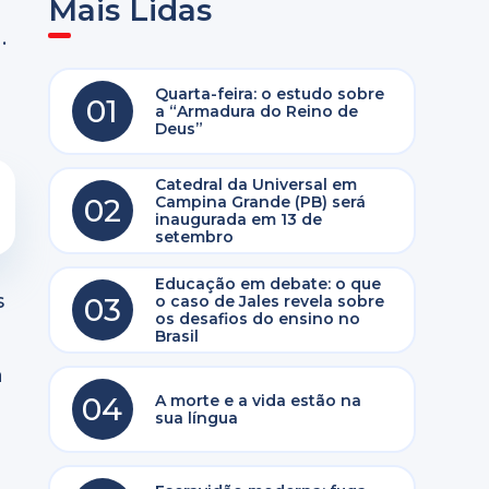
Mais Lidas
.
Quarta-feira: o estudo sobre
01
a “Armadura do Reino de
Deus”
Catedral da Universal em
02
Campina Grande (PB) será
inaugurada em 13 de
setembro
Educação em debate: o que
s
03
o caso de Jales revela sobre
os desafios do ensino no
Brasil
a
04
A morte e a vida estão na
sua língua