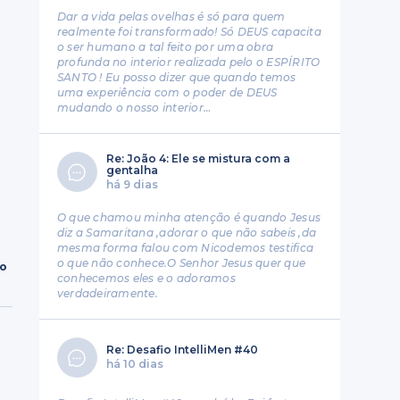
Dar a vida pelas ovelhas é só para quem
realmente foi transformado! Só DEUS capacita
o ser humano a tal feito por uma obra
profunda no interior realizada pelo o ESPÍRITO
SANTO ! Eu posso dizer que quando temos
uma experiência com o poder de DEUS
mudando o nosso interior…
Re: João 4: Ele se mistura com a
gentalha
há 9 dias
O que chamou minha atenção é quando Jesus
diz a Samaritana ,adorar o que não sabeis ,da
mesma forma falou com Nicodemos testifica
o que não conhece.O Senhor Jesus quer que
ro
conhecemos eles e o adoramos
verdadeiramente.
Re: Desafio IntelliMen #40
há 10 dias