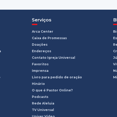
Serviços
B
Arca Center
B
Caixa de Promessas
Es
Doações
R
a
Endereços
Cr
Contato Igreja Universal
Jú
Favoritos
Vi
Imprensa
Nú
o
Livro para pedido de oração
Mi
Hinário
O que é Pastor Online?
Podcasts
Rede Aleluia
TV Universal
Univer Vídeo