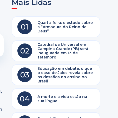
Mais Lidas
Quarta-feira: o estudo sobre
01
a “Armadura do Reino de
Deus”
Catedral da Universal em
02
Campina Grande (PB) será
inaugurada em 13 de
setembro
Educação em debate: o que
03
o caso de Jales revela sobre
os desafios do ensino no
Brasil
,
04
A morte e a vida estão na
sua língua
m