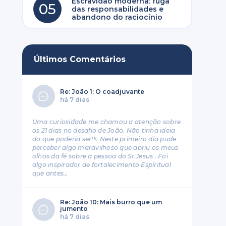
Escravidão moderna: fuga
05
das responsabilidades e
abandono do raciocínio
Últimos Comentários
Re: João 1: O coadjuvante
há 7 dias
Uma curiosidade me chamou a atenção sobre
os 21 dias no desafio de João. Não tinha ideia
do que poderia ser!!!. Neste primeiro dia pude
perceber algo maravilhoso que abriu os meus
olhos da fé sobre a pessoa do Sr Jesus . Foi
algo inspirador de fortalecimento Espíritual
que antes…
Re: João 10: Mais burro que um
jumento
há 7 dias