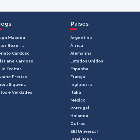
logs
Países
ispo Macedo
Argentina
ter Bezerra
África
enato Cardoso
Alemanha
istiane Cardoso
Estados Unidos
lio Freitas
Espanha
viane Freitas
França
bia Siqueira
Inglaterra
tos e Verdades
Itália
México
Portugal
Holanda
Outros
EBI Universal
IntelliMen