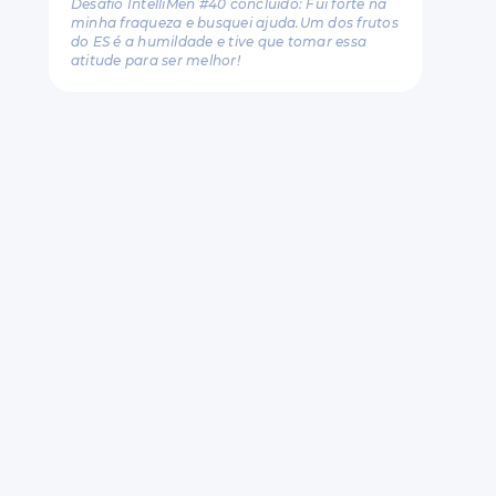
Desafio IntelliMen #40 concluído: Fui forte na
minha fraqueza e busquei ajuda.Um dos frutos
do ES é a humildade e tive que tomar essa
atitude para ser melhor!