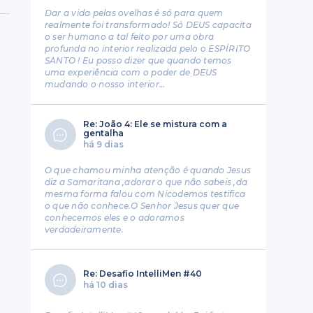
Dar a vida pelas ovelhas é só para quem
realmente foi transformado! Só DEUS capacita
o ser humano a tal feito por uma obra
profunda no interior realizada pelo o ESPÍRITO
SANTO ! Eu posso dizer que quando temos
uma experiência com o poder de DEUS
mudando o nosso interior…
Re: João 4: Ele se mistura com a
gentalha
há 9 dias
O que chamou minha atenção é quando Jesus
diz a Samaritana ,adorar o que não sabeis ,da
mesma forma falou com Nicodemos testifica
o que não conhece.O Senhor Jesus quer que
conhecemos eles e o adoramos
verdadeiramente.
Re: Desafio IntelliMen #40
há 10 dias