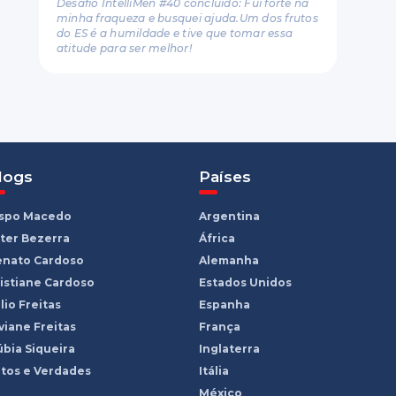
Desafio IntelliMen #40 concluído: Fui forte na
minha fraqueza e busquei ajuda.Um dos frutos
do ES é a humildade e tive que tomar essa
atitude para ser melhor!
logs
Países
ispo Macedo
Argentina
ter Bezerra
África
enato Cardoso
Alemanha
istiane Cardoso
Estados Unidos
lio Freitas
Espanha
viane Freitas
França
bia Siqueira
Inglaterra
tos e Verdades
Itália
México