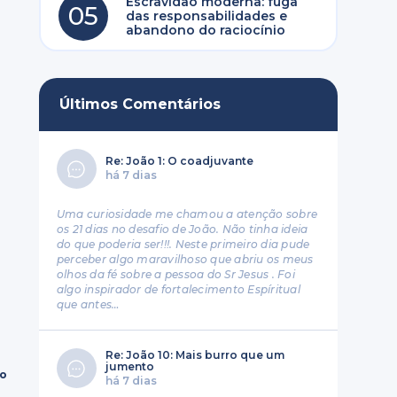
Escravidão moderna: fuga
05
das responsabilidades e
abandono do raciocínio
Últimos Comentários
Re: João 1: O coadjuvante
há 7 dias
Uma curiosidade me chamou a atenção sobre
os 21 dias no desafio de João. Não tinha ideia
do que poderia ser!!!. Neste primeiro dia pude
perceber algo maravilhoso que abriu os meus
olhos da fé sobre a pessoa do Sr Jesus . Foi
algo inspirador de fortalecimento Espíritual
que antes…
Re: João 10: Mais burro que um
jumento
ro
há 7 dias