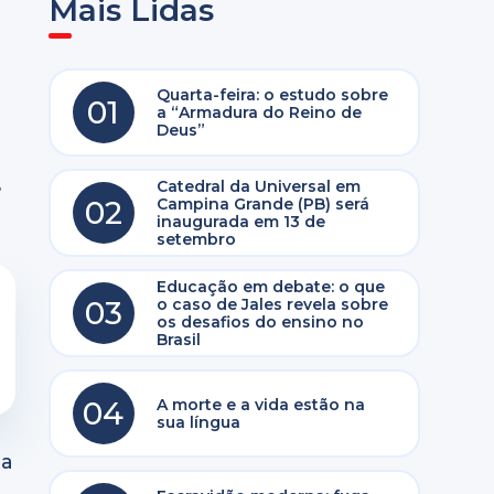
Mais Lidas
Quarta-feira: o estudo sobre
01
a “Armadura do Reino de
Deus”
e
Catedral da Universal em
02
Campina Grande (PB) será
inaugurada em 13 de
setembro
Educação em debate: o que
03
o caso de Jales revela sobre
os desafios do ensino no
Brasil
04
A morte e a vida estão na
sua língua
ia