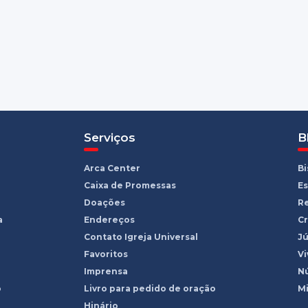
Serviços
B
Arca Center
B
Caixa de Promessas
Es
Doações
R
a
Endereços
Cr
Contato Igreja Universal
Jú
Favoritos
Vi
Imprensa
Nú
o
Livro para pedido de oração
Mi
Hinário