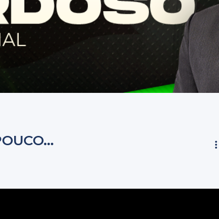
 POUCO…