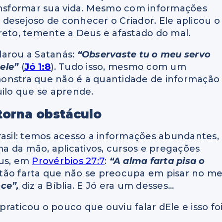
ransformar sua vida. Mesmo com informações
e desejoso de conhecer o Criador. Ele aplicou o
reto, temente a Deus e afastado do mal.
larou a Satanás:
“Observaste tu o meu servo
ele”
(
Jó 1:8
). Tudo isso, mesmo com um
monstra que não é a quantidade de informação
uilo que se aprende.
torna obstáculo
sil: temos acesso a informações abundantes,
ma da mão, aplicativos, cursos e pregações
eus, em
Provérbios 27:7
:
“A alma farta pisa o
á tão farta que não se preocupa em pisar no me
oce”,
diz a Bíblia. E Jó era um desses…
raticou o pouco que ouviu falar dEle e isso fo