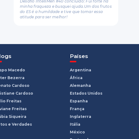
Desafio IntelliMen #40 concluído: Fui forte na
minha fraqueza e busquei ajuda.Um dos frutos
do ES é a humildade e tive que tomar essa
atitude para ser melhor!
logs
Países
ispo Macedo
Argentina
ter Bezerra
África
enato Cardoso
Alemanha
istiane Cardoso
Estados Unidos
lio Freitas
Espanha
viane Freitas
França
bia Siqueira
Inglaterra
tos e Verdades
Itália
México