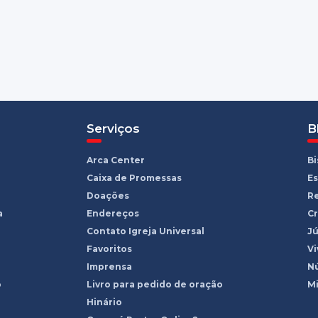
Serviços
B
Arca Center
B
Caixa de Promessas
Es
Doações
R
a
Endereços
Cr
Contato Igreja Universal
Jú
Favoritos
Vi
Imprensa
Nú
o
Livro para pedido de oração
Mi
Hinário