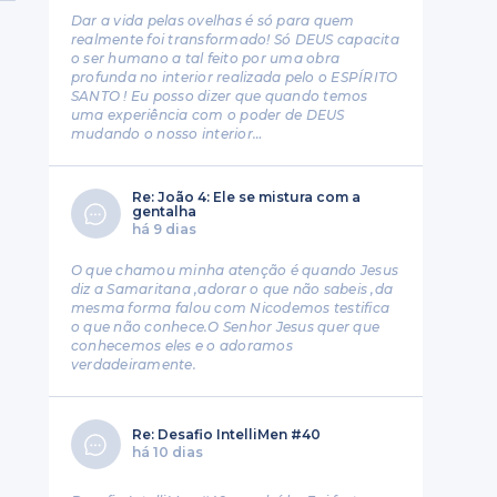
Dar a vida pelas ovelhas é só para quem
realmente foi transformado! Só DEUS capacita
o ser humano a tal feito por uma obra
profunda no interior realizada pelo o ESPÍRITO
SANTO ! Eu posso dizer que quando temos
uma experiência com o poder de DEUS
mudando o nosso interior…
Re: João 4: Ele se mistura com a
gentalha
há 9 dias
O que chamou minha atenção é quando Jesus
diz a Samaritana ,adorar o que não sabeis ,da
mesma forma falou com Nicodemos testifica
o que não conhece.O Senhor Jesus quer que
conhecemos eles e o adoramos
verdadeiramente.
Re: Desafio IntelliMen #40
há 10 dias