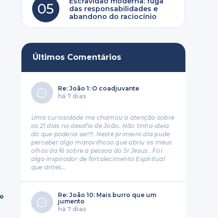
Escravidão moderna: fuga
05
das responsabilidades e
abandono do raciocínio
Últimos Comentários
Re: João 1: O coadjuvante
há 7 dias
Uma curiosidade me chamou a atenção sobre
os 21 dias no desafio de João. Não tinha ideia
do que poderia ser!!!. Neste primeiro dia pude
perceber algo maravilhoso que abriu os meus
olhos da fé sobre a pessoa do Sr Jesus . Foi
algo inspirador de fortalecimento Espíritual
que antes…
Re: João 10: Mais burro que um
ro
jumento
há 7 dias