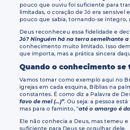
pouco que ouviu foi suficiente para t
limitadas, o coração de Jó era sensível 
pouco que sabia, tornando-se íntegro, 
Deus reconheceu essa fidelidade e dec
Jó? Ninguém há na terra semelhante a 
conhecimento muito limitado. Isso de
que importa, mas a prática sincera daq
Quando o conhecimento se 
Vamos tomar como exemplo aqui no Bra
igrejas em cada esquina, Bíblias na pal
constantes. É como diz a Palavra de D
favo de mel (…)”
. Ou seja: a pessoa est
mas para o faminto, “
até o amargo é d
Ele não conhecia a Deus, mas temeu e p
suficiente para Deus se orgulhar dele.