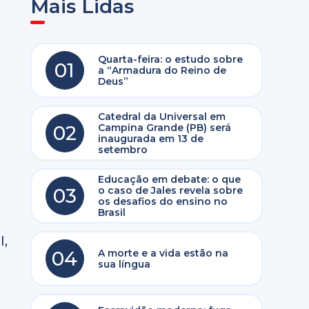
Mais Lidas
Quarta-feira: o estudo sobre
01
a “Armadura do Reino de
Deus”
Catedral da Universal em
02
Campina Grande (PB) será
inaugurada em 13 de
setembro
Educação em debate: o que
03
o caso de Jales revela sobre
os desafios do ensino no
Brasil
l,
04
A morte e a vida estão na
sua língua
i