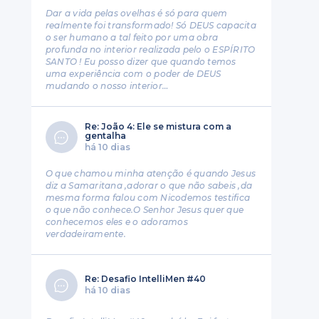
Dar a vida pelas ovelhas é só para quem
realmente foi transformado! Só DEUS capacita
o ser humano a tal feito por uma obra
profunda no interior realizada pelo o ESPÍRITO
SANTO ! Eu posso dizer que quando temos
uma experiência com o poder de DEUS
mudando o nosso interior…
Re: João 4: Ele se mistura com a
gentalha
há 10 dias
O que chamou minha atenção é quando Jesus
diz a Samaritana ,adorar o que não sabeis ,da
mesma forma falou com Nicodemos testifica
o que não conhece.O Senhor Jesus quer que
conhecemos eles e o adoramos
verdadeiramente.
Re: Desafio IntelliMen #40
há 10 dias