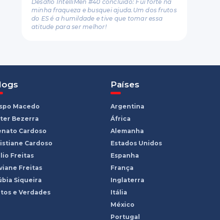
Desafio IntelliMen #40 concluído: Fui forte na
minha fraqueza e busquei ajuda.Um dos frutos
do ES é a humildade e tive que tomar essa
atitude para ser melhor!
logs
Países
ispo Macedo
Argentina
ter Bezerra
África
enato Cardoso
Alemanha
istiane Cardoso
Estados Unidos
lio Freitas
Espanha
viane Freitas
França
bia Siqueira
Inglaterra
tos e Verdades
Itália
México
Portugal