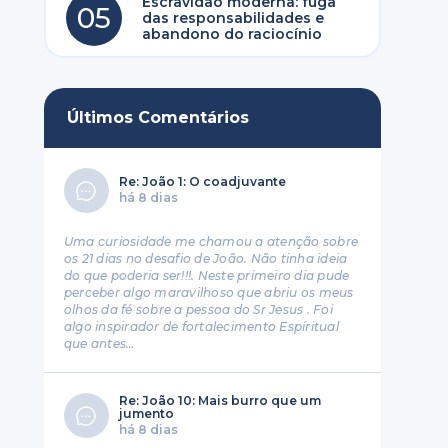
Escravidão moderna: fuga
05
das responsabilidades e
abandono do raciocínio
Últimos Comentários
Re: João 1: O coadjuvante
há 8 dias
Uma curiosidade me chamou a atenção sobre
os 21 dias no desafio de João. Não tinha ideia
do que poderia ser!!!. Neste primeiro dia pude
perceber algo maravilhoso que abriu os meus
olhos da fé sobre a pessoa do Sr Jesus . Foi
algo inspirador de fortalecimento Espíritual
que antes…
Re: João 10: Mais burro que um
jumento
há 8 dias