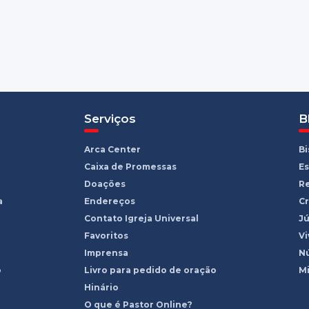
Serviços
B
Arca Center
B
Caixa de Promessas
Es
Doações
R
a
Endereços
Cr
Contato Igreja Universal
Jú
Favoritos
Vi
Imprensa
Nú
o
Livro para pedido de oração
Mi
Hinário
O que é Pastor Online?