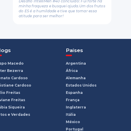
Desafio IntelliMen #40 concluído: Fui forte na
minha fraqueza e busquei ajuda.Um dos frutos
do ES é a humildade e tive que tomar essa
atitude para ser melhor!
logs
Países
ispo Macedo
Argentina
ter Bezerra
África
enato Cardoso
Alemanha
istiane Cardoso
Estados Unidos
lio Freitas
Espanha
viane Freitas
França
bia Siqueira
Inglaterra
tos e Verdades
Itália
México
Portugal