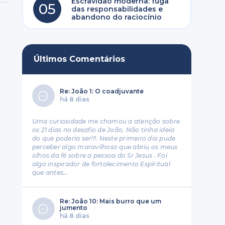
Escravidão moderna: fuga
05
das responsabilidades e
abandono do raciocínio
Últimos Comentários
Re: João 1: O coadjuvante
há 8 dias
Uma curiosidade me chamou a atenção sobre
os 21 dias no desafio de João. Não tinha ideia
do que poderia ser!!!. Neste primeiro dia pude
perceber algo maravilhoso que abriu os meus
olhos da fé sobre a pessoa do Sr Jesus . Foi
algo inspirador de fortalecimento Espíritual
que antes…
Re: João 10: Mais burro que um
jumento
há 8 dias