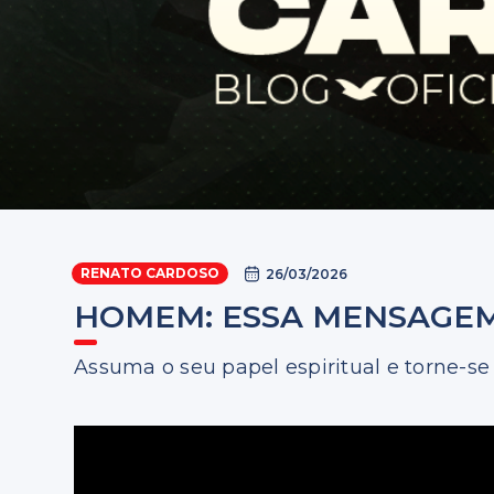
RENATO CARDOSO
26/03/2026
HOMEM: ESSA MENSAGEM
Assuma o seu papel espiritual e torne-se 