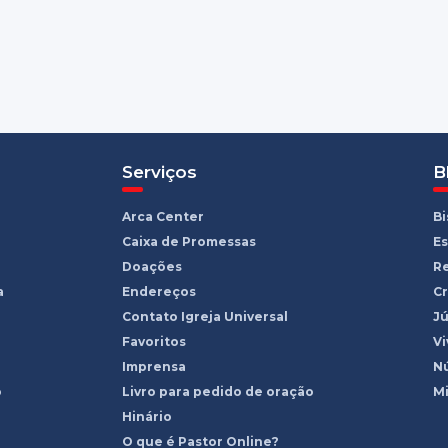
Serviços
B
Arca Center
B
Caixa de Promessas
Es
Doações
R
a
Endereços
Cr
Contato Igreja Universal
Jú
Favoritos
Vi
Imprensa
Nú
o
Livro para pedido de oração
Mi
Hinário
O que é Pastor Online?