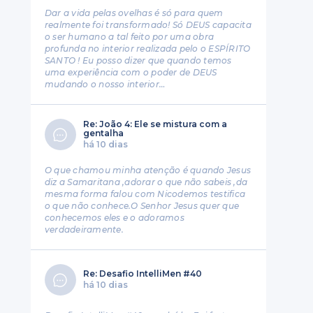
Dar a vida pelas ovelhas é só para quem
realmente foi transformado! Só DEUS capacita
o ser humano a tal feito por uma obra
profunda no interior realizada pelo o ESPÍRITO
SANTO ! Eu posso dizer que quando temos
uma experiência com o poder de DEUS
mudando o nosso interior…
Re: João 4: Ele se mistura com a
gentalha
há 10 dias
O que chamou minha atenção é quando Jesus
diz a Samaritana ,adorar o que não sabeis ,da
mesma forma falou com Nicodemos testifica
o que não conhece.O Senhor Jesus quer que
conhecemos eles e o adoramos
verdadeiramente.
Re: Desafio IntelliMen #40
há 10 dias