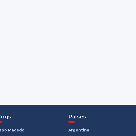
logs
Países
ispo Macedo
Argentina