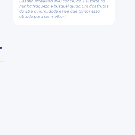
Desafio IntelliMen #40 concluído: Fui forte na
minha fraqueza e busquei ajuda.Um dos frutos
do ES é a humildade e tive que tomar essa
atitude para ser melhor!
ro