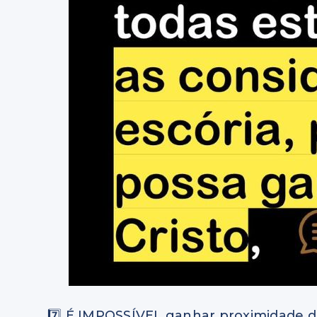
7️⃣ É IMPOSSÍVEL ganhar proximidade d