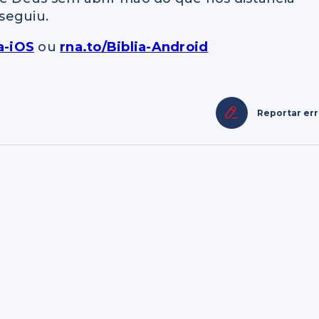
seguiu.
ia-iOS
ou
rna.to/Biblia-Android
Reportar er