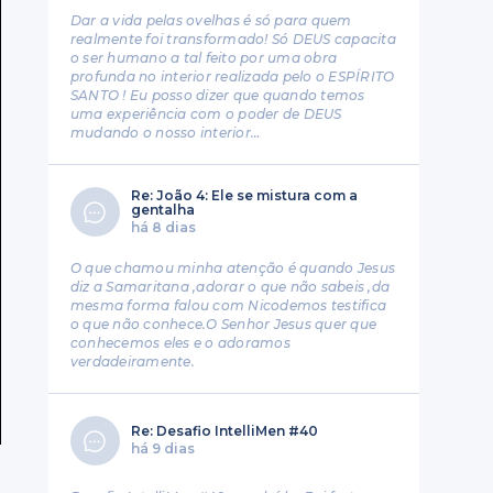
Dar a vida pelas ovelhas é só para quem
realmente foi transformado! Só DEUS capacita
o ser humano a tal feito por uma obra
profunda no interior realizada pelo o ESPÍRITO
SANTO ! Eu posso dizer que quando temos
uma experiência com o poder de DEUS
mudando o nosso interior…
Re: João 4: Ele se mistura com a
gentalha
há 8 dias
O que chamou minha atenção é quando Jesus
diz a Samaritana ,adorar o que não sabeis ,da
mesma forma falou com Nicodemos testifica
o que não conhece.O Senhor Jesus quer que
conhecemos eles e o adoramos
verdadeiramente.
Re: Desafio IntelliMen #40
há 9 dias