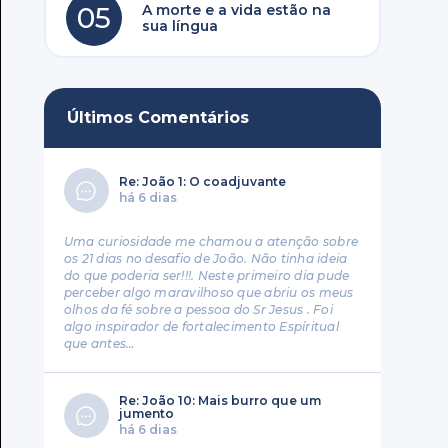
05
A morte e a vida estão na
sua língua
Últimos Comentários
Re: João 1: O coadjuvante
há 6 dias
Uma curiosidade me chamou a atenção sobre
os 21 dias no desafio de João. Não tinha ideia
do que poderia ser!!!. Neste primeiro dia pude
perceber algo maravilhoso que abriu os meus
olhos da fé sobre a pessoa do Sr Jesus . Foi
algo inspirador de fortalecimento Espíritual
que antes…
Re: João 10: Mais burro que um
jumento
há 6 dias