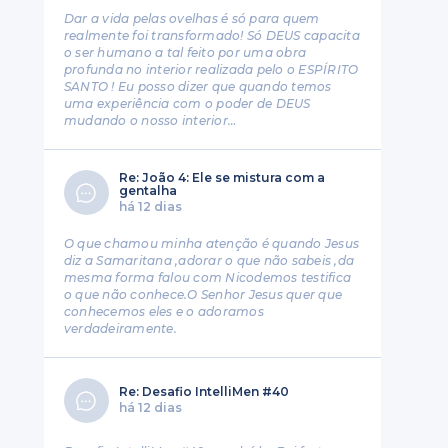
Dar a vida pelas ovelhas é só para quem
realmente foi transformado! Só DEUS capacita
o ser humano a tal feito por uma obra
profunda no interior realizada pelo o ESPÍRITO
SANTO ! Eu posso dizer que quando temos
uma experiência com o poder de DEUS
mudando o nosso interior…
Re: João 4: Ele se mistura com a
gentalha
há 12 dias
O que chamou minha atenção é quando Jesus
diz a Samaritana ,adorar o que não sabeis ,da
mesma forma falou com Nicodemos testifica
o que não conhece.O Senhor Jesus quer que
conhecemos eles e o adoramos
verdadeiramente.
Re: Desafio IntelliMen #40
há 12 dias