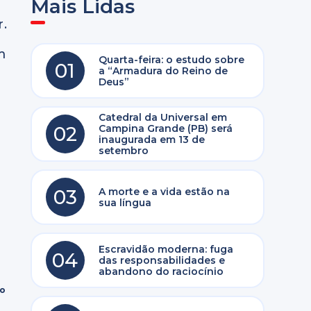
Mais Lidas
r.
m
Quarta-feira: o estudo sobre
01
a “Armadura do Reino de
Deus”
Catedral da Universal em
02
Campina Grande (PB) será
inaugurada em 13 de
setembro
03
A morte e a vida estão na
sua língua
Escravidão moderna: fuga
04
das responsabilidades e
abandono do raciocínio
ro