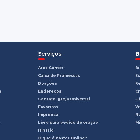
Serviços
B
Arca Center
B
Caixa de Promessas
Es
Doações
R
a
Endereços
Cr
Contato Igreja Universal
Jú
Favoritos
Vi
Imprensa
Nú
o
Livro para pedido de oração
Mi
Hinário
O que é Pastor Online?