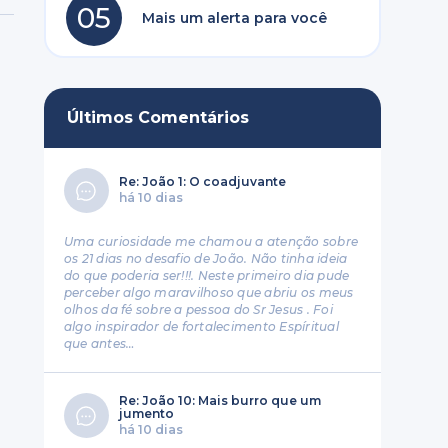
05
Mais um alerta para você
Últimos Comentários
Re: João 1: O coadjuvante
há 10 dias
Uma curiosidade me chamou a atenção sobre
os 21 dias no desafio de João. Não tinha ideia
do que poderia ser!!!. Neste primeiro dia pude
perceber algo maravilhoso que abriu os meus
olhos da fé sobre a pessoa do Sr Jesus . Foi
algo inspirador de fortalecimento Espíritual
que antes…
Re: João 10: Mais burro que um
jumento
há 10 dias