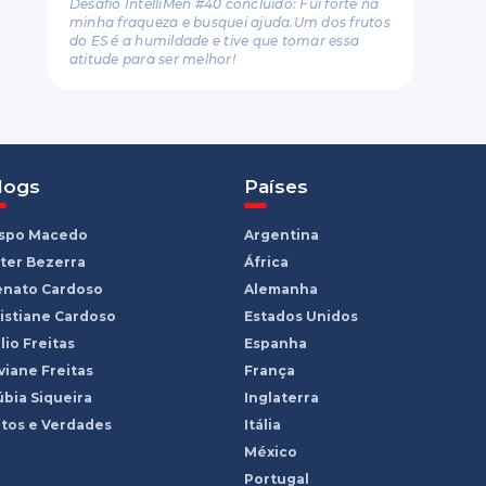
Desafio IntelliMen #40 concluído: Fui forte na
minha fraqueza e busquei ajuda.Um dos frutos
do ES é a humildade e tive que tomar essa
atitude para ser melhor!
logs
Países
ispo Macedo
Argentina
ter Bezerra
África
enato Cardoso
Alemanha
istiane Cardoso
Estados Unidos
lio Freitas
Espanha
viane Freitas
França
bia Siqueira
Inglaterra
tos e Verdades
Itália
México
Portugal