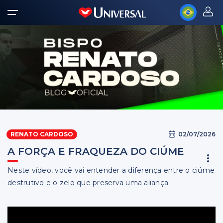
02/07/2026
RENATO CARDOSO
A FORÇA E FRAQUEZA DO CIÚME
Neste vídeo, você vai entender a diferença entre o ciúme
destrutivo e o zelo que preserva uma aliança