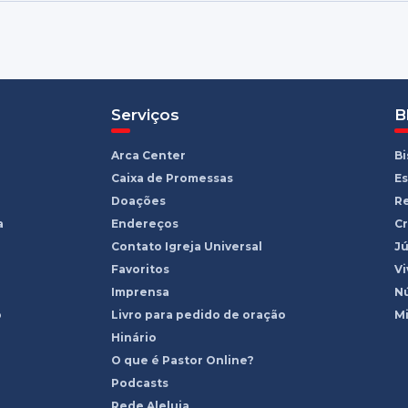
Serviços
B
Arca Center
B
Caixa de Promessas
Es
Doações
R
a
Endereços
Cr
Contato Igreja Universal
Jú
Favoritos
Vi
Imprensa
Nú
o
Livro para pedido de oração
Mi
Hinário
O que é Pastor Online?
Podcasts
Rede Aleluia