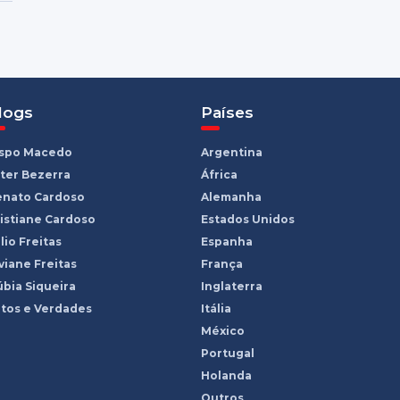
logs
Países
ispo Macedo
Argentina
ter Bezerra
África
enato Cardoso
Alemanha
istiane Cardoso
Estados Unidos
lio Freitas
Espanha
viane Freitas
França
bia Siqueira
Inglaterra
tos e Verdades
Itália
México
Portugal
Holanda
Outros