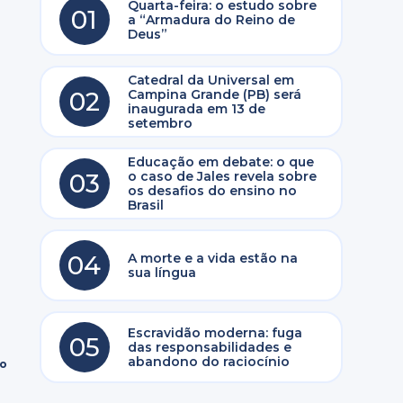
Quarta-feira: o estudo sobre
01
a “Armadura do Reino de
Deus”
Catedral da Universal em
02
Campina Grande (PB) será
inaugurada em 13 de
setembro
Educação em debate: o que
03
o caso de Jales revela sobre
os desafios do ensino no
Brasil
04
A morte e a vida estão na
sua língua
Escravidão moderna: fuga
05
das responsabilidades e
abandono do raciocínio
ro