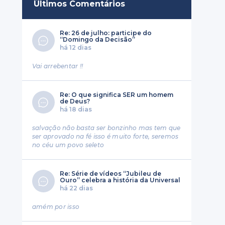
Últimos Comentários
Re: 26 de julho: participe do
“Domingo da Decisão”
há 12 dias
Vai arrebentar !!
Re: O que significa SER um homem
de Deus?
há 18 dias
salvação não basta ser bonzinho mas tem que
ser aprovado na fé isso é muito forte, seremos
no céu um povo seleto
Re: Série de vídeos “Jubileu de
Ouro” celebra a história da Universal
há 22 dias
amém por isso