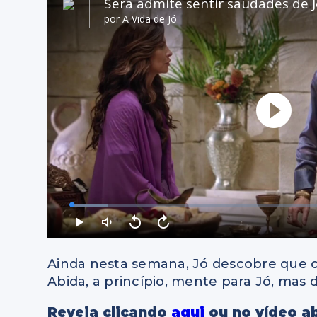
Ainda nesta semana, Jó descobre que o
Abida, a princípio, mente para Jó, mas 
Reveja clicando
aqui
ou no vídeo a