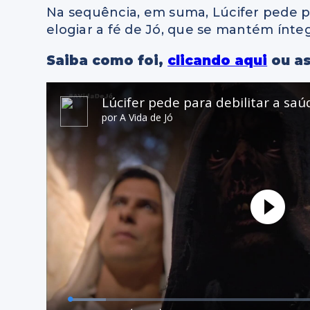
Na sequência, em suma, Lúcifer pede pa
elogiar a fé de Jó, que se mantém ínt
Saiba como foi,
clicando aqui
ou as