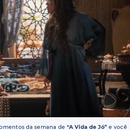
omentos da semana de
“A Vida de Jó”
e você