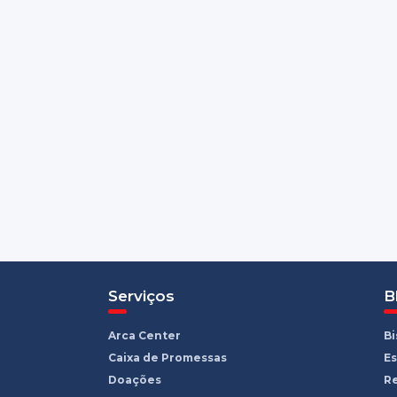
Serviços
B
Arca Center
B
Caixa de Promessas
Es
Doações
R