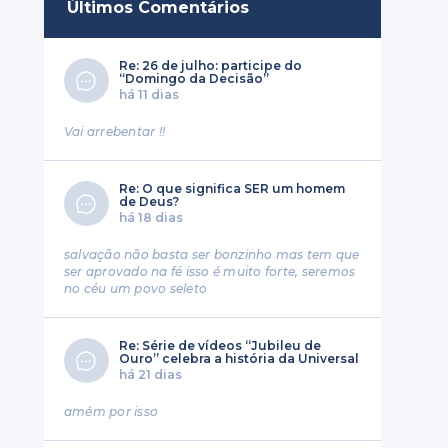
Últimos Comentários
Re: 26 de julho: participe do
“Domingo da Decisão”
há 11 dias
Vai arrebentar !!
Re: O que significa SER um homem
de Deus?
há 18 dias
salvação não basta ser bonzinho mas tem que
ser aprovado na fé isso é muito forte, seremos
no céu um povo seleto
Re: Série de vídeos “Jubileu de
Ouro” celebra a história da Universal
há 21 dias
amém por isso