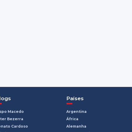
logs
Países
ispo Macedo
Argentina
ter Bezerra
África
enato Cardoso
Alemanha