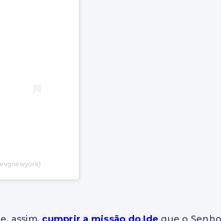
@evgnewyork)
e, assim,
cumprir a missão do Ide
que o Senho