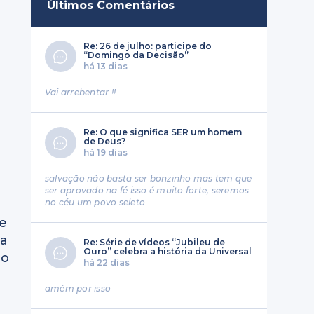
Últimos Comentários
Re: 26 de julho: participe do
“Domingo da Decisão”
há 13 dias
Vai arrebentar !!
Re: O que significa SER um homem
de Deus?
há 19 dias
salvação não basta ser bonzinho mas tem que
ser aprovado na fé isso é muito forte, seremos
no céu um povo seleto
 e
sa
Re: Série de vídeos “Jubileu de
Ouro” celebra a história da Universal
ão
há 22 dias
amém por isso