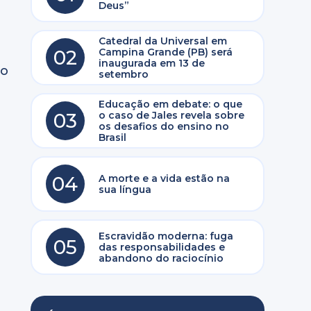
Deus”
Catedral da Universal em
02
Campina Grande (PB) será
inaugurada em 13 de
do
setembro
Educação em debate: o que
03
o caso de Jales revela sobre
os desafios do ensino no
Brasil
04
A morte e a vida estão na
sua língua
Escravidão moderna: fuga
05
das responsabilidades e
abandono do raciocínio