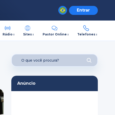
Entrar
Rádio
Sites
Pastor Online
Telefones
Anúncio