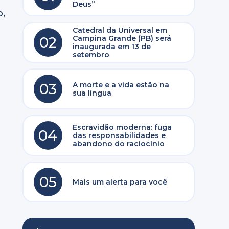
Deus”
,
Catedral da Universal em
,
02
Campina Grande (PB) será
inaugurada em 13 de
setembro
03
A morte e a vida estão na
sua língua
e
Escravidão moderna: fuga
04
das responsabilidades e
abandono do raciocínio
05
Mais um alerta para você