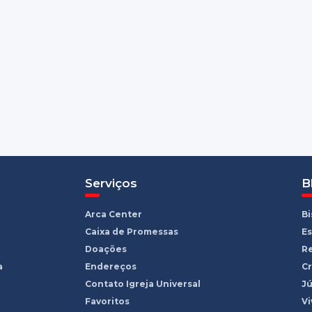
Serviços
B
Arca Center
B
Caixa de Promessas
Es
Doações
R
a
Endereços
Cr
Contato Igreja Universal
Jú
Favoritos
Vi