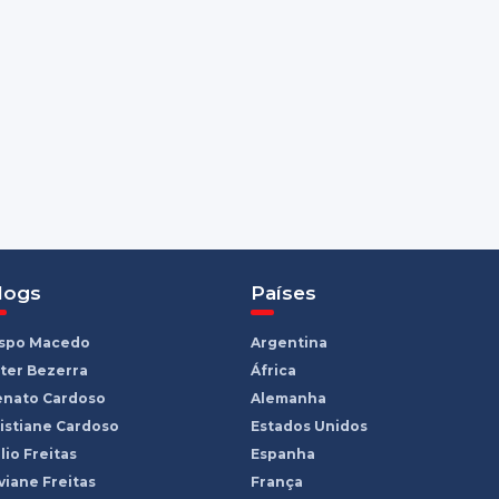
logs
Países
ispo Macedo
Argentina
ter Bezerra
África
enato Cardoso
Alemanha
istiane Cardoso
Estados Unidos
lio Freitas
Espanha
viane Freitas
França