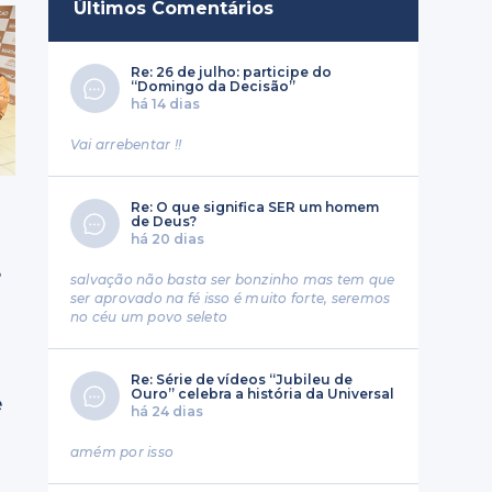
Últimos Comentários
Re: 26 de julho: participe do
“Domingo da Decisão”
há 14 dias
Vai arrebentar !!
Re: O que significa SER um homem
de Deus?
há 20 dias
e
salvação não basta ser bonzinho mas tem que
ser aprovado na fé isso é muito forte, seremos
no céu um povo seleto
Re: Série de vídeos “Jubileu de
Ouro” celebra a história da Universal
e
há 24 dias
amém por isso