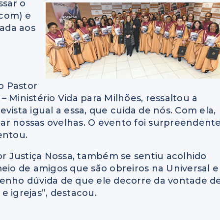
ssar o
.com) e
nada aos
 o Pastor
 Ministério Vida para Milhões, ressaltou a
vista igual a essa, que cuida de nós. Com ela,
ar nossas ovelhas. O evento foi surpreendent
entou.
hor Justiça Nossa, também se sentiu acolhido
meio de amigos que são obreiros na Universal e
tenho dúvida de que ele decorre da vontade d
e igrejas”, destacou.