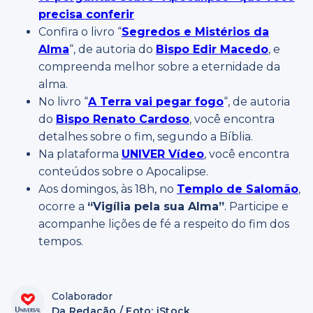
precisa conferir
Confira o livro “
Segredos e Mistérios da
Alma
“, de autoria do
Bispo Edir Macedo
, e
compreenda melhor sobre a eternidade da
alma.
No livro “
A Terra vai pegar fogo
“, de autoria
do
Bispo Renato Cardoso
, você encontra
detalhes sobre o fim, segundo a Bíblia.
Na plataforma
UNIVER Vídeo
, você encontra
conteúdos sobre o Apocalipse.
Aos domingos, às 18h, no
Templo de Salomão
,
ocorre a
“Vigília pela sua Alma”
. Participe e
acompanhe lições de fé a respeito do fim dos
tempos.
Colaborador
Da Redação / Foto: iStock