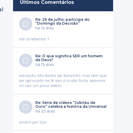
Últimos Comentários
al
Re: 26 de julho: participe do
“Domingo da Decisão”
há 12 dias
Vai arrebentar !!
Re: O que significa SER um homem
de Deus?
há 19 dias
salvação não basta ser bonzinho mas tem que
ser aprovado na fé isso é muito forte, seremos
no céu um povo seleto
Re: Série de vídeos “Jubileu de
Ouro” celebra a história da Universal
há 22 dias
amém por isso