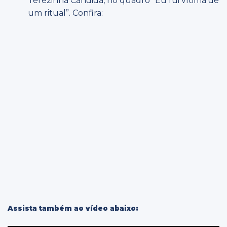
Terezinha Candida, no quadro “Eu fui vítima de
um ritual”. Confira:
Assista também ao vídeo abaixo: