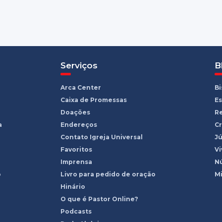
Serviços
B
Arca Center
B
Caixa de Promessas
Es
Doações
R
a
Endereços
Cr
Contato Igreja Universal
Jú
Favoritos
Vi
Imprensa
Nú
o
Livro para pedido de oração
Mi
Hinário
O que é Pastor Online?
Podcasts