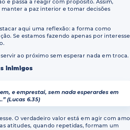
 e passa a reagir com propósito. Assim,
anter a paz interior e tomar decisões
estacar aqui uma reflexão: a forma como
nção. Se estamos fazendo apenas por interess
o.
 servir ao próximo sem esperar nada em troca.
s inimigos
 bem, e emprestai, sem nada esperardes em
a…”
(Lucas 6.35)
resse. O verdadeiro valor está em agir com amo
ssas atitudes, quando repetidas, formam um