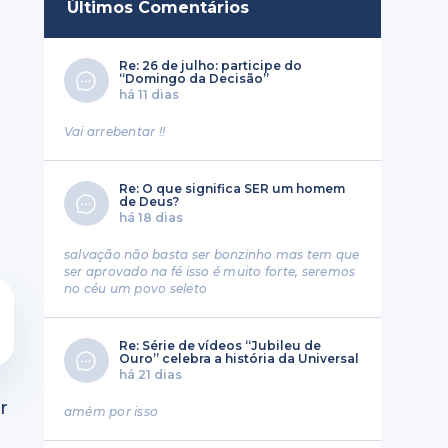
Últimos Comentários
Re: 26 de julho: participe do
“Domingo da Decisão”
há 11 dias
e
Vai arrebentar !!
Re: O que significa SER um homem
de Deus?
há 18 dias
salvação não basta ser bonzinho mas tem que
ser aprovado na fé isso é muito forte, seremos
no céu um povo seleto
Re: Série de vídeos “Jubileu de
Ouro” celebra a história da Universal
há 21 dias
r
amém por isso