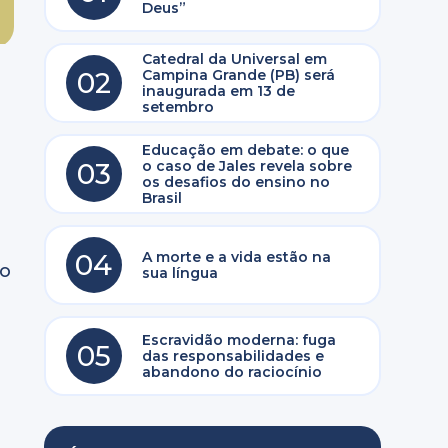
Deus”
Catedral da Universal em
02
Campina Grande (PB) será
inaugurada em 13 de
setembro
a
Educação em debate: o que
03
o caso de Jales revela sobre
os desafios do ensino no
Brasil
04
A morte e a vida estão na
to
sua língua
Escravidão moderna: fuga
05
das responsabilidades e
abandono do raciocínio