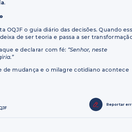
ia
.
do
unta OQJF o guia diário das decisões. Quando es
deixa de ser teoria e passa a ser transformação
aque e declarar com fé:
“Senhor, neste
iria.”
e de mudança e o milagre cotidiano acontece
Reportar er
QJF