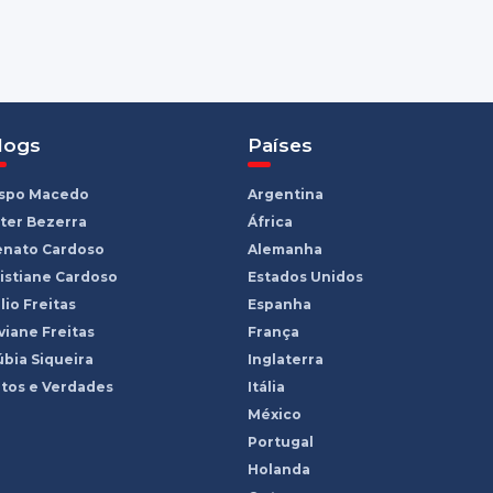
logs
Países
ispo Macedo
Argentina
ter Bezerra
África
enato Cardoso
Alemanha
istiane Cardoso
Estados Unidos
lio Freitas
Espanha
viane Freitas
França
bia Siqueira
Inglaterra
tos e Verdades
Itália
México
Portugal
Holanda