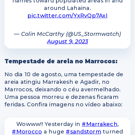
flames toward populated areas in and
around Lahaina.
pic.twitter.com/YxRvQp7AxI
— Colin McCarthy (@US_Stormwatch)
August 9, 2023
Tempestade de areia no Marrocos:
No dia 10 de agosto, uma tempestade de
areia atingiu Marrakesh e Agadir, no
Marrocos, deixando o céu avermelhado.
Uma pessoa morreu e dezenas ficaram
feridas. Confira imagens no vídeo abaixo:
Wowww!! Yesterday in
#Marrakech
,
#Morocco
a huge
#sandstorm
turned