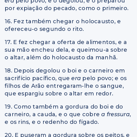
era
pelo povo, e o degolou, e o preparou
por expiação do pecado, como o primeiro.
16. Fez também chegar o holocausto, e
ofereceu-o segundo o rito.
17. E fez chegar a oferta de alimentos, e a
sua mão encheu dela, e queimou-a sobre
o altar, além do holocausto da manhã.
18. Depois degolou o boi e o carneiro em
sacrifício pacífico, que
era
pelo povo; e os
filhos de Arão entregaram-lhe o sangue,
que espargiu sobre o altar em redor.
19. Como também a gordura do boi e do
carneiro, a cauda, e o que cobre
a fressura
,
e os rins, e o redenho do fígado.
20. E puseram a gordura sobre os peitos, e