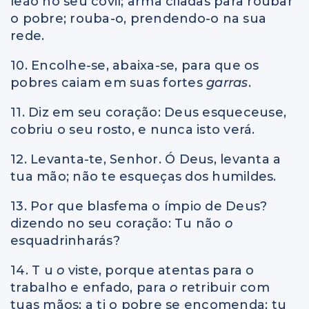
leão no seu covil; arma ciladas para roubar
o pobre; rouba-o, prendendo-o na sua
rede.
10. Encolhe-se, abaixa-se, para que os
pobres caiam em suas fortes
garras
.
11. Diz em seu coração: Deus esqueceuse,
cobriu o seu rosto, e nunca isto verá.
12. Levanta-te, Senhor. Ó Deus, levanta a
tua mão; não te esqueças dos humildes.
13. Por que blasfema o ímpio de Deus?
dizendo no seu coração: Tu não
o
esquadrinharás?
14. T u
o
viste, porque atentas para o
trabalho e enfado, para
o
retribuir com
tuas mãos; a ti o pobre se encomenda; tu