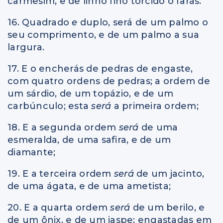
carmesim, e de linho fino torcido o farás.
16. Quadrado
e
duplo, será de um palmo o
seu comprimento, e de um palmo a sua
largura.
17. E o encherás de pedras de engaste,
com quatro ordens de pedras; a ordem de
um sárdio, de um topázio, e de um
carbúnculo; esta
será
a primeira ordem;
18. E a segunda ordem
será
de uma
esmeralda, de uma safira, e de um
diamante;
19. E a terceira ordem
será
de um jacinto,
de uma ágata, e de uma ametista;
20. E a quarta ordem
será
de um berilo, e
de um ônix, e de um jaspe; engastadas em