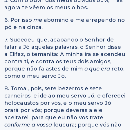
5. Com o ouvir dos meus ouvidos ouvi, mas
agora te vêem os meus olhos.
6. Por isso
me
abomino e me arrependo no
pó e na cinza.
7. Sucedeu que, acabando o Senhor de
falar a Jó aquelas palavras, o Senhor disse
a Elifaz, o temanita: A minha ira se acendeu
contra ti, e contra os teus dois amigos,
porque não falastes de mim
o que era
reto,
como o meu servo Jó.
8. Tomai, pois, sete bezerros e sete
carneiros, e ide ao meu servo Jó, e oferecei
holocaustos por vós, e o meu servo Jó
orará por vós; porque deveras a ele
aceitarei, para que eu não vos trate
conforme a vossa
loucura; porque vós não