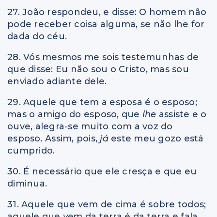
27. João respondeu, e disse: O homem não
pode receber coisa alguma, se não lhe for
dada do céu.
28. Vós mesmos me sois testemunhas de
que disse: Eu não sou o Cristo, mas sou
enviado adiante dele.
29. Aquele que tem a esposa é o esposo;
mas o amigo do esposo, que
lhe
assiste e o
ouve, alegra-se muito com a voz do
esposo. Assim, pois,
já
este meu gozo está
cumprido.
30. É necessário que ele cresça e que eu
diminua.
31. Aquele que vem de cima é sobre todos;
aquele que
vem
da terra é da terra e fala