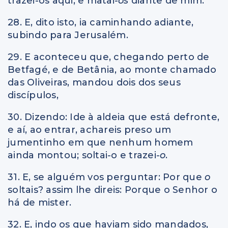
trazei-os aqui, e matai
-os
diante de mim.
28. E, dito isto, ia caminhando adiante,
subindo para Jerusalém.
29. E aconteceu que, chegando perto de
Betfagé, e de Betânia, ao monte chamado
das Oliveiras, mandou dois dos seus
discípulos,
30. Dizendo: Ide à aldeia que está defronte,
e aí, ao entrar, achareis preso um
jumentinho em que nenhum homem
ainda montou; soltai-o e trazei
-o
.
31. E, se alguém vos perguntar: Por que
o
soltais? assim lhe direis: Porque o Senhor o
há de mister.
32. E, indo os que haviam sido mandados,