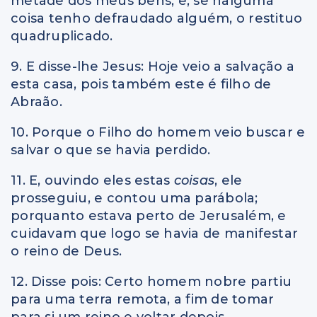
metade dos meus bens; e, se nalguma
coisa tenho defraudado alguém, o restituo
quadruplicado.
9. E disse-lhe Jesus: Hoje veio a salvação a
esta casa, pois também este é filho de
Abraão.
10. Porque o Filho do homem veio buscar e
salvar o que se havia perdido.
11. E, ouvindo eles estas
coisas
, ele
prosseguiu, e contou uma parábola;
porquanto estava perto de Jerusalém, e
cuidavam que logo se havia de manifestar
o reino de Deus.
12. Disse pois: Certo homem nobre partiu
para uma terra remota, a fim de tomar
para si um reino e voltar depois.