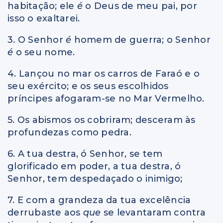
habitação; ele
é
o Deus de meu pai, por
isso o exaltarei.
3. O Senhor
é
homem de guerra; o Senhor
é
o seu nome.
4. Lançou no mar os carros de Faraó e o
seu exército; e os seus escolhidos
príncipes afogaram-se no Mar Vermelho.
5. Os abismos os cobriram; desceram às
profundezas como pedra.
6. A tua destra, ó Senhor, se tem
glorificado em poder, a tua destra, ó
Senhor, tem despedaçado o inimigo;
7. E com a grandeza da tua excelência
derrubaste aos
que
se levantaram contra