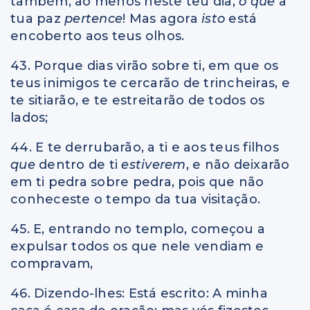
também, ao menos neste teu dia,
o que
à
tua paz
pertence
! Mas agora
isto
está
encoberto aos teus olhos.
43. Porque dias virão sobre ti, em que os
teus inimigos te cercarão de trincheiras, e
te sitiarão, e te estreitarão de todos os
lados;
44. E te derrubarão, a ti e aos teus filhos
que
dentro de ti
estiverem
, e não deixarão
em ti pedra sobre pedra, pois que não
conheceste o tempo da tua visitação.
45. E, entrando no templo, começou a
expulsar todos os que nele vendiam e
compravam,
46. Dizendo-lhes: Está escrito: A minha