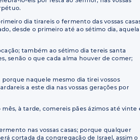
elebrá-lo-eis por festa ao Senhor; nas vossas
rpétuo.
rimeiro dia tirareis o fermento das vossas casas
do, desde o primeiro até ao sétimo dia, aquela
cação; também ao sétimo dia tereis santa
es, senão o que cada alma houver de comer;
, porque naquele mesmo dia tirei vossos
uardareis a este dia nas vossas gerações por
o mês, à tarde, comereis pães ázimos até vinte 
fermento nas vossas casas; porque qualquer
erá cortada da congregação de Israel, assim o