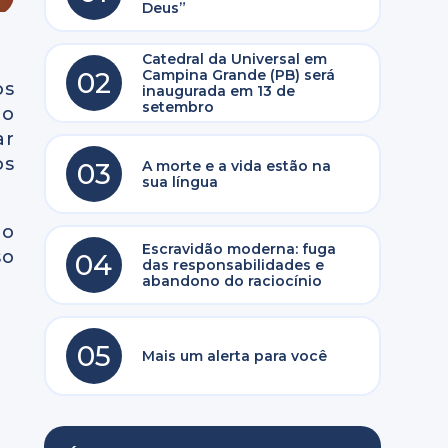
Deus”
Catedral da Universal em
02
Campina Grande (PB) será
os
inaugurada em 13 de
setembro
to
ar
os
03
A morte e a vida estão na
sua língua
ão
Escravidão moderna: fuga
so
04
das responsabilidades e
abandono do raciocínio
05
Mais um alerta para você