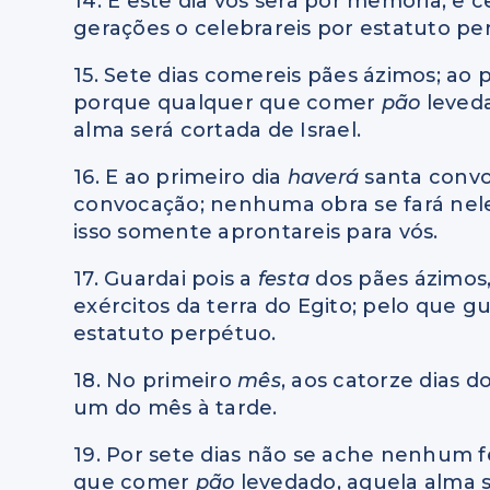
14. E este dia vos será por memória, e c
gerações o celebrareis por estatuto pe
15. Sete dias comereis pães ázimos; ao p
porque qualquer que comer
pão
leveda
alma será cortada de Israel.
16. E ao primeiro dia
haverá
santa convo
convocação; nenhuma obra se fará nel
isso somente aprontareis para vós.
17. Guardai pois a
festa
dos pães ázimos
exércitos da terra do Egito; pelo que g
estatuto perpétuo.
18. No primeiro
mês
, aos catorze dias d
um do mês à tarde.
19. Por sete dias não se ache nenhum 
que comer
pão
levedado, aquela alma s