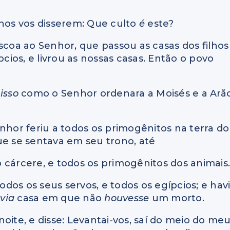
lhos vos disserem: Que culto
é
este?
áscoa ao Senhor, que passou as casas dos filhos
pcios, e livrou as nossas casas. Então o povo
m
isso
como o Senhor ordenara a Moisés e a Arão
nhor feriu a todos os primogênitos na terra do
ue se sentava em seu trono, até
 cárcere, e todos os primogênitos dos animais
todos os seus servos, e todos os egípcios; e hav
via
casa em que não
houvesse
um morto.
oite, e disse: Levantai-vos, saí do meio do me