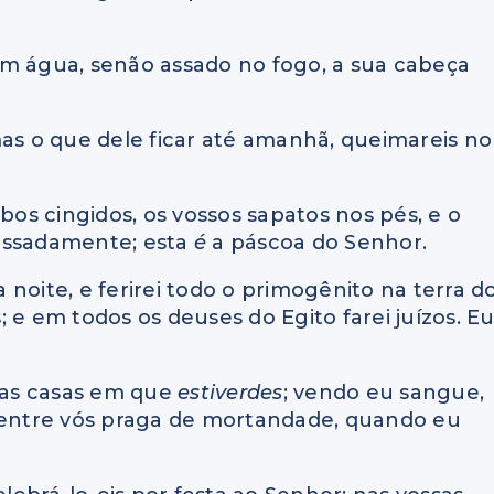
em água, senão assado no fogo, a sua cabeça
mas o que dele ficar até amanhã, queimareis no
bos cingidos, os vossos sapatos nos pés, e o
ressadamente; esta
é
a páscoa do Senhor.
a noite, e ferirei todo o primogênito na terra d
 e em todos os deuses do Egito farei juízos. E
 nas casas em que
estiverdes
; vendo eu sangue,
á entre vós praga de mortandade, quando eu