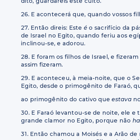
dito, guardareis este culto.
26. E acontecerá que, quando vossos fi
27. Então direis: Este
é
o sacrifício da p
de Israel no Egito, quando feriu aos egí
inclinou-se, e adorou.
28. E foram os filhos de Israel, e fizera
assim fizeram.
29. E aconteceu, à meia-noite, que o Se
Egito, desde o primogênito de Faraó, q
ao primogênito do cativo que
estava
no
30. E Faraó levantou-se de noite, ele e 
grande clamor no Egito, porque não
ha
31. Então chamou a Moisés e a Arão de n