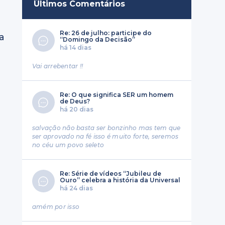
Últimos Comentários
Re: 26 de julho: participe do
a
“Domingo da Decisão”
há 14 dias
Vai arrebentar !!
Re: O que significa SER um homem
de Deus?
há 20 dias
salvação não basta ser bonzinho mas tem que
ser aprovado na fé isso é muito forte, seremos
no céu um povo seleto
Re: Série de vídeos “Jubileu de
Ouro” celebra a história da Universal
há 24 dias
amém por isso