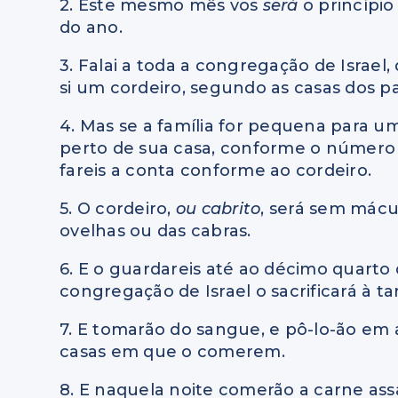
2. Este mesmo mês vos
será
o princípi
do ano.
3. Falai a toda a congregação de Israe
si um cordeiro, segundo as casas dos pa
4. Mas se a família for pequena para u
perto de sua casa, conforme o número
fareis a conta conforme ao cordeiro.
5. O cordeiro,
ou cabrito
, será sem mácu
ovelhas ou das cabras.
6. E o guardareis até ao décimo quarto
congregação de Israel o sacrificará à ta
7. E tomarão do sangue, e pô-lo-ão em 
casas em que o comerem.
8. E naquela noite comerão a carne as