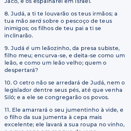
Jacó, e os espalharei em Israel.
8. Judá, a ti te louvarão os teus irmãos; a
tua mão
será
sobre o pescoço de teus
inimigos; os filhos de teu pai a ti se
inclinarão.
9. Judá
é
um leãozinho, da presa subiste,
filho meu; encurva-se, e deita-se como um
leão, e como um leão velho; quem o
despertará?
10. O cetro não se arredará de Judá, nem o
legislador dentre seus pés, até que venha
Siló; e a ele se congregarão os povos.
11. Ele amarrará o seu jumentinho à vide, e
o filho da sua jumenta à cepa mais
excelente; ele lavará a sua roupa no vinho,