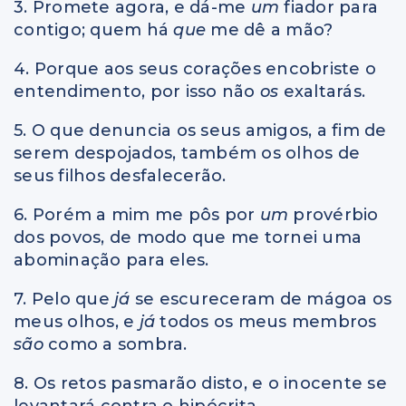
3. Promete agora, e dá-me
um
fiador para
contigo; quem há
que
me dê a mão?
4. Porque aos seus corações encobriste o
entendimento, por isso não
os
exaltarás.
5. O que denuncia os seus amigos, a fim de
serem despojados, também os olhos de
seus filhos desfalecerão.
6. Porém a mim me pôs por
um
provérbio
dos povos, de modo que me tornei uma
abominação para eles.
7. Pelo que
já
se escureceram de mágoa os
meus olhos, e
já
todos os meus membros
são
como a sombra.
8. Os retos pasmarão disto, e o inocente se
levantará contra o hipócrita.