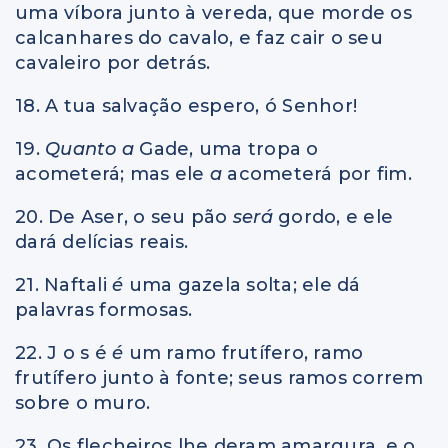
uma víbora junto à vereda, que morde os
calcanhares do cavalo, e faz cair o seu
cavaleiro por detrás.
18. A tua salvação espero, ó Senhor!
19.
Quanto a
Gade, uma tropa o
acometerá; mas ele
a
acometerá por fim.
20. De Aser, o seu pão
será
gordo, e ele
dará delícias reais.
21. Naftali
é
uma gazela solta; ele dá
palavras formosas.
22. J o s é
é
um ramo frutífero, ramo
frutífero junto à fonte; seus ramos correm
sobre o muro.
23. Os flecheiros lhe deram amargura, e o