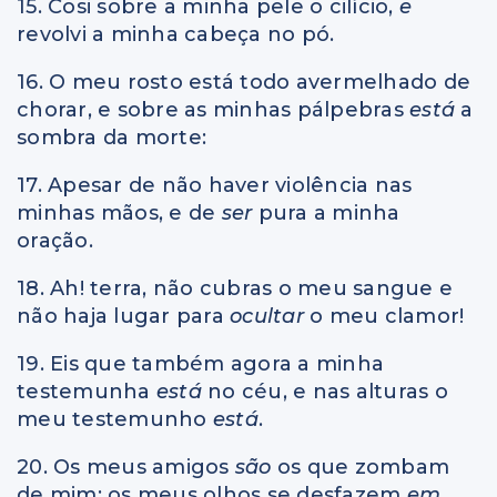
15. Cosi sobre a minha pele o cilício,
e
revolvi a minha cabeça no pó.
16. O meu rosto está todo avermelhado de
chorar, e sobre as minhas pálpebras
está
a
sombra da morte:
17. Apesar de não haver violência nas
minhas mãos, e de
ser
pura a minha
oração.
18. Ah! terra, não cubras o meu sangue e
não haja lugar para
ocultar
o meu clamor!
19. Eis que também agora a minha
testemunha
está
no céu, e nas alturas o
meu testemunho
está
.
20. Os meus amigos
são
os que zombam
de mim; os meus olhos se desfazem
em