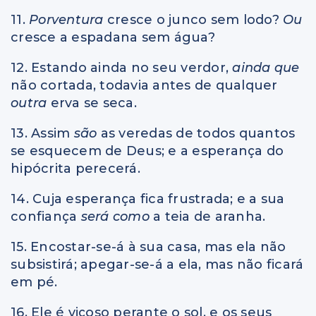
11.
Porventura
cresce o junco sem lodo?
Ou
cresce a espadana sem água?
12. Estando ainda no seu verdor,
ainda que
não cortada, todavia antes de qualquer
outra
erva se seca.
13. Assim
são
as veredas de todos quantos
se esquecem de Deus; e a esperança do
hipócrita perecerá.
14. Cuja esperança fica frustrada; e a sua
confiança
será como
a teia de aranha.
15. Encostar-se-á à sua casa, mas ela não
subsistirá; apegar-se-á a ela, mas não ficará
em pé.
16. Ele é viçoso perante o sol, e os seus