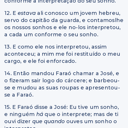
conforme a interpretação do seu sonho.
12. E
estava
ali conosco um jovem hebreu,
servo do capitão da guarda, e contamoslhe
os nossos sonhos e ele no-los interpretou,
a cada um conforme o seu sonho.
13. E como ele nos interpretou, assim
aconteceu; a mim me foi restituído o meu
cargo, e ele foi enforcado.
14. Então mandou Faraó chamar a José, e
o fizeram sair logo do cárcere; e barbeou-
se e mudou as suas roupas e apresentou-
se a Faraó.
15. E Faraó disse a José: Eu tive um sonho,
e ninguém
há
que o interprete; mas de ti
ouvi dizer
que quando
ouves um sonho o