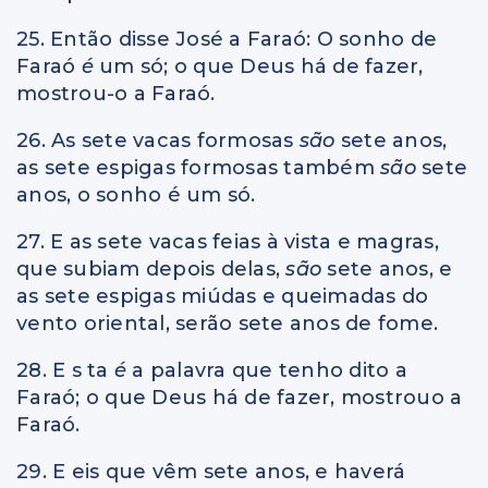
25. Então disse José a Faraó: O sonho de
Faraó
é
um só; o que Deus há de fazer,
mostrou-o a Faraó.
26. As sete vacas formosas
são
sete anos,
as sete espigas formosas também
são
sete
anos, o sonho é um só.
27. E as sete vacas feias à vista e magras,
que subiam depois delas,
são
sete anos, e
as sete espigas miúdas e queimadas do
vento oriental, serão sete anos de fome.
28. E s ta
é
a palavra que tenho dito a
Faraó; o que Deus há de fazer, mostrouo a
Faraó.
29. E eis que vêm sete anos, e haverá