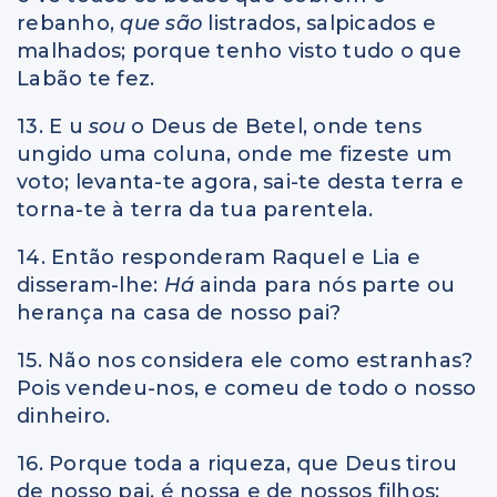
rebanho,
que são
listrados, salpicados e
malhados; porque tenho visto tudo o que
Labão te fez.
13. E u
sou
o Deus de Betel, onde tens
ungido uma coluna, onde me fizeste um
voto; levanta-te agora, sai-te desta terra e
torna-te à terra da tua parentela.
14. Então responderam Raquel e Lia e
disseram-lhe:
Há
ainda para nós parte ou
herança na casa de nosso pai?
15. Não nos considera ele como estranhas?
Pois vendeu-nos, e comeu de todo o nosso
dinheiro.
16. Porque toda a riqueza, que Deus tirou
de nosso pai, é nossa e de nossos filhos;