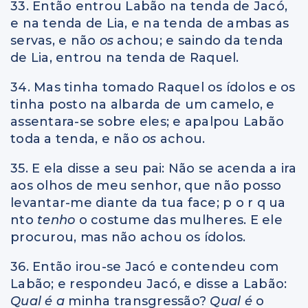
33. Então entrou Labão na tenda de Jacó,
e na tenda de Lia, e na tenda de ambas as
servas, e não
os
achou; e saindo da tenda
de Lia, entrou na tenda de Raquel.
34. Mas tinha tomado Raquel os ídolos e os
tinha posto na albarda de um camelo, e
assentara-se sobre eles; e apalpou Labão
toda a tenda, e não
os
achou.
35. E ela disse a seu pai: Não se acenda a ira
aos olhos de meu senhor, que não posso
levantar-me diante da tua face; p o r q ua
nto
tenho
o costume das mulheres. E ele
procurou, mas não achou os ídolos.
36. Então irou-se Jacó e contendeu com
Labão; e respondeu Jacó, e disse a Labão:
Qual é a
minha transgressão?
Qual é
o