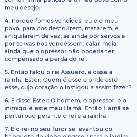
meu desejo.
4. Porque fomos vendidos, eu e o meu
povo, para
nos
destruírem, matarem, e
aniquilarem de vez; se ainda por servos e
por servas nos vendessem, calar-meia;
ainda que o opressor não poderia ter
compensado a perda do rei.
5. Então falou o rei Assuero, e disse à
rainha Ester: Quem é esse e onde
está
esse, cujo coração o instigou a assim fazer?
6. E disse Ester: O homem, o opressor, e o
inimigo, é este mau Hamã. Então Hamã se
perturbou perante o rei e a rainha.
7. E o rei no seu furor se levantou do
banquete do vinho
e passou
para o jardim