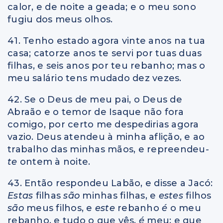
calor, e de noite a geada; e o meu sono
fugiu dos meus olhos.
41. Tenho estado agora vinte anos na tua
casa; catorze anos te servi por tuas duas
filhas, e seis anos por teu rebanho; mas o
meu salário tens mudado dez vezes.
42. Se o Deus de meu pai, o Deus de
Abraão e o temor de Isaque não fora
comigo, por certo me despedirias agora
vazio. Deus atendeu à minha aflição, e ao
trabalho das minhas mãos, e repreendeu
-
te
ontem à noite.
43. Então respondeu Labão, e disse a Jacó:
Estas
filhas
são
minhas filhas, e
estes
filhos
são
meus filhos, e
este
rebanho
é
o meu
rebanho, e tudo o que vês,
é
meu; e que