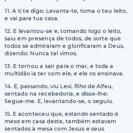
11. A ti te digo: Levanta-te, toma o teu leito,
e vai para tua casa.
12. E levantou-se e, tomando logo o leito,
saiu em presença de todos, de sorte que
todos se admiraram e glorificaram a Deus,
dizendo: Nunca tal vimos.
13. E tornou a sair para o mar, e toda a
multidão ia ter com ele, e ele os ensinava.
14. E, passando, viu Levi,
filho
de Alfeu,
sentado na recebedoria, e disse-lhe:
Segue-me. E, levantando-se, o seguiu.
15. E aconteceu que, estando sentado
à
mesa
em casa deste, também estavam
sentados à mesa com Jesus e seus