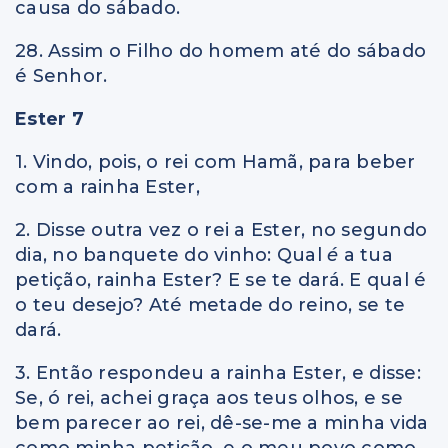
causa do sábado.
28. Assim o Filho do homem até do sábado
é Senhor.
Ester 7
1. Vindo, pois, o rei com Hamã, para beber
com a rainha Ester,
2. Disse outra vez o rei a Ester, no segundo
dia, no banquete do vinho: Qual
é
a tua
petição, rainha Ester? E se te dará. E qual é
o teu desejo? Até metade do reino, se te
dará.
3. Então respondeu a rainha Ester, e disse:
Se, ó rei, achei graça aos teus olhos, e se
bem parecer ao rei, dê-se-me a minha vida
como minha petição, e o meu povo como