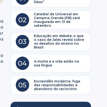
Deus”
Catedral da Universal em
02
Campina Grande (PB) será
os
inaugurada em 13 de
setembro
to
ar
Educação em debate: o que
os
03
o caso de Jales revela sobre
os desafios do ensino no
Brasil
ão
so
04
A morte e a vida estão na
sua língua
Escravidão moderna: fuga
05
das responsabilidades e
abandono do raciocínio