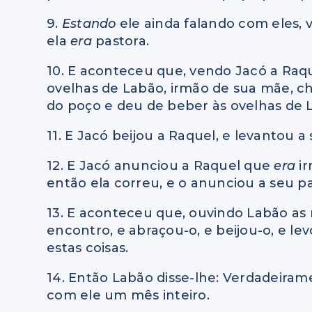
9.
Estando
ele ainda falando com eles, 
ela
era
pastora.
10. E aconteceu que, vendo Jacó a Raque
ovelhas de Labão, irmão de sua mãe, c
do poço e deu de beber às ovelhas de 
11. E Jacó beijou a Raquel, e levantou a
12. E Jacó anunciou a Raquel que
era
i
então ela correu, e o anunciou a seu pa
13. E aconteceu que, ouvindo Labão as n
encontro, e abraçou-o, e beijou-o, e le
estas coisas.
14. Então Labão disse-lhe: Verdadeira
com ele um mês inteiro.