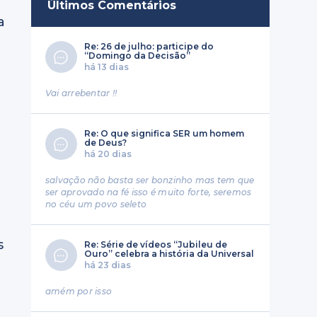
Últimos Comentários
a
Re: 26 de julho: participe do
“Domingo da Decisão”
há 13 dias
Vai arrebentar !!
Re: O que significa SER um homem
de Deus?
há 20 dias
salvação não basta ser bonzinho mas tem que
ser aprovado na fé isso é muito forte, seremos
no céu um povo seleto
s
Re: Série de vídeos “Jubileu de
Ouro” celebra a história da Universal
há 23 dias
amém por isso