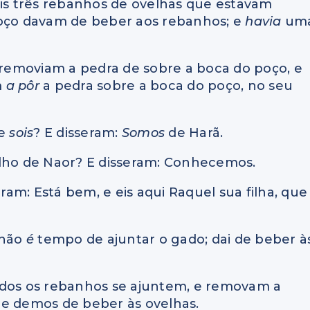
eis três rebanhos de ovelhas que estavam
poço davam de beber aos rebanhos; e
havia
um
e removiam a pedra de sobre a boca do poço, e
m
a pôr
a pedra sobre a boca do poço, no seu
de
sois
? E disseram:
Somos
de Harã.
 filho de Naor? E disseram: Conhecemos.
eram: Está bem, e eis aqui Raquel sua filha, que
, não
é
tempo de ajuntar o gado; dai de beber à
odos os rebanhos se ajuntem, e removam a
ue demos de beber às ovelhas.