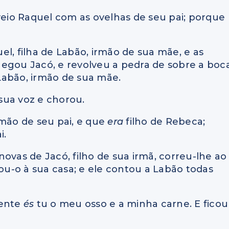
veio Raquel com as ovelhas de seu pai; porque
l, filha de Labão, irmão de sua mãe, e as
hegou Jacó, e revolveu a pedra de sobre a boc
Labão, irmão de sua mãe.
 sua voz e chorou.
rmão de seu pai, e que
era
filho de Rebeca;
i.
ovas de Jacó, filho de sua irmã, correu-lhe ao
vou-o à sua casa; e ele contou a Labão todas
mente
és
tu o meu osso e a minha carne. E ficou