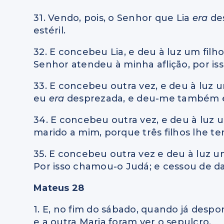
31. Vendo, pois, o Senhor que Lia
era
de
estéril.
32. E concebeu Lia, e deu à luz um filh
Senhor atendeu à minha aflição, por i
33. E concebeu outra vez, e deu à luz 
eu
era
desprezada, e deu-me também e
34. E concebeu outra vez, e deu à luz u
marido a mim, porque três filhos lhe te
35. E concebeu outra vez e deu à luz um
Por isso chamou-o Judá; e cessou de dar
Mateus 28
1. E, no fim do sábado, quando já desp
e a outra Maria foram ver o sepulcro.