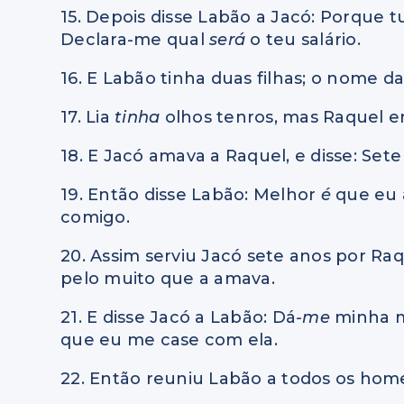
15. Depois disse Labão a Jacó: Porque 
Declara-me qual
será
o teu salário.
16. E Labão tinha duas filhas; o nome d
17. Lia
tinha
olhos tenros, mas Raquel e
18. E Jacó amava a Raquel, e disse: Sete
19. Então disse Labão: Melhor
é
que eu 
comigo.
20. Assim serviu Jacó sete anos por Ra
pelo muito que a amava.
21. E disse Jacó a Labão: Dá
-me
minha m
que eu me case com ela.
22. Então reuniu Labão a todos os hom