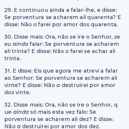
29. E continuou ainda a falar-lhe, e disse:
Se porventura se acharem ali quarenta? E
disse: Não
o
farei por amor dos quarenta.
30. Disse mais: Ora, não se ire o Senhor,
se
eu ainda
falar: Se porventura se acharem
ali trinta? E disse: Não
o
farei se achar ali
trinta.
31. E disse: Eis que agora me atrevi a falar
ao Senhor: Se porventura se acharem ali
vinte? E disse: Não
a
destruirei por amor
dos vinte.
32. Disse mais: Ora, não se ire o Senhor, q
ue
ainda
só mais esta vez falo: Se
porventura se acharem ali dez? E disse:
Não
a
destruirei por amor dos dez.