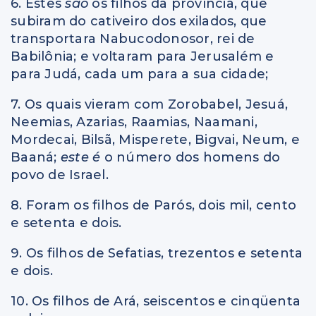
6. Estes
são
os filhos da província, que
subiram do cativeiro dos exilados, que
transportara Nabucodonosor, rei de
Babilônia; e voltaram para Jerusalém e
para Judá, cada um para a sua cidade;
7. Os quais vieram com Zorobabel, Jesuá,
Neemias, Azarias, Raamias, Naamani,
Mordecai, Bilsã, Misperete, Bigvai, Neum, e
Baaná;
este é
o número dos homens do
povo de Israel.
8. Foram os filhos de Parós, dois mil, cento
e setenta e dois.
9. Os filhos de Sefatias, trezentos e setenta
e dois.
10. Os filhos de Ará, seiscentos e cinqüenta