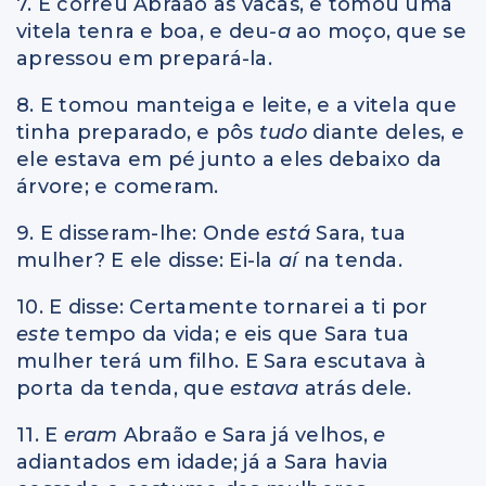
7. E correu Abraão às vacas, e tomou uma
vitela tenra e boa, e deu
-a
ao moço, que se
apressou em prepará-la.
8. E tomou manteiga e leite, e a vitela que
tinha preparado, e pôs
tudo
diante deles, e
ele estava em pé junto a eles debaixo da
árvore; e comeram.
9. E disseram-lhe: Onde
está
Sara, tua
mulher? E ele disse: Ei-la
aí
na tenda.
10. E disse: Certamente tornarei a ti por
este
tempo da vida; e eis que Sara tua
mulher terá um filho. E Sara escutava à
porta da tenda, que
estava
atrás dele.
11. E
eram
Abraão e Sara já velhos,
e
adiantados em idade; já a Sara havia