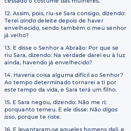
cessado o costume das mulheres.
12. Assim, pois, riu-se Sara consigo, dizendo:
Terei
ainda
deleite depois de haver
envelhecido, sendo também o meu senhor
já velho?
13. E disse o Senhor a Abraão: Por que se
riu Sara, dizendo: Na verdade darei eu à luz
ainda, havendo já envelhecido?
14. Haveria coisa alguma difícil ao Senhor?
Ao tempo determinado tornarei a ti por
este
tempo da vida, e Sara terá um filho.
15. E Sara negou, dizendo: Não me ri;
porquanto temeu. E
ele
disse: Não
digas
isso
, porque te riste.
16. E levantaram-se aqueles homens dali, e