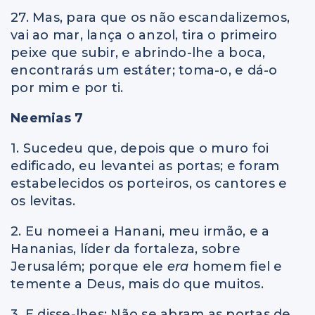
27. Mas, para que os não escandalizemos,
vai ao mar, lança o anzol, tira o primeiro
peixe que subir, e abrindo-lhe a boca,
encontrarás um estáter; toma-o, e dá-o
por mim e por ti.
Neemias 7
1. Sucedeu que, depois que o muro foi
edificado, eu levantei as portas; e foram
estabelecidos os porteiros, os cantores e
os levitas.
2. Eu nomeei a Hanani, meu irmão, e a
Hananias, líder da fortaleza, sobre
Jerusalém; porque ele
era
homem fiel e
temente a Deus, mais do que muitos.
3. E disse-lhes: Não se abram as portas de