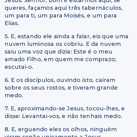
Jesus: Senhor, bom é estarmos aqui; se
queres, façamos aqui três tabernáculos,
um para ti, um para Moisés, e um para
Elias.
5. E, estando ele ainda a falar, eis que uma
nuvem luminosa os cobriu. E da nuvem
saiu uma voz que dizia: Este é o meu
amado Filho, em quem me comprazo;
escutai-o.
6. E os discípulos, ouvindo
isto
, caíram
sobre os seus rostos, e tiveram grande
medo.
7. E, aproximando-se Jesus, tocou-lhes, e
disse: Levantai-vos, e não tenhais medo.
8. E, erguendo eles os olhos, ninguém
viram senão unicamente a Jesus.