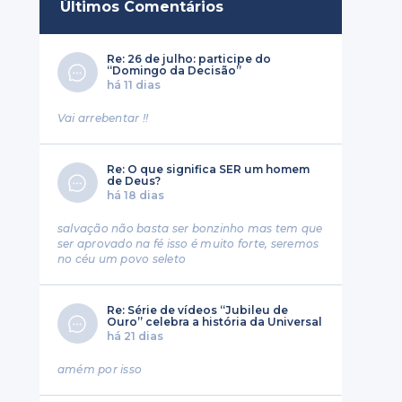
Últimos Comentários
Re: 26 de julho: participe do
“Domingo da Decisão”
há 11 dias
Vai arrebentar !!
Re: O que significa SER um homem
de Deus?
há 18 dias
salvação não basta ser bonzinho mas tem que
ser aprovado na fé isso é muito forte, seremos
no céu um povo seleto
Re: Série de vídeos “Jubileu de
Ouro” celebra a história da Universal
há 21 dias
amém por isso