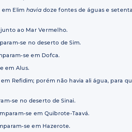
 e em Elim
havia
doze fontes de águas e setent
 junto ao Mar Vermelho.
mparam-se no deserto de Sim.
camparam-se em Dofca.
e em Alus.
 em Refidim; porém não havia ali água, para q
ram-se no deserto de Sinai.
acamparam-se em Quibrote-Taavá.
camparam-se em Hazerote.