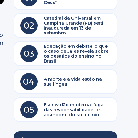
Deus”
Catedral da Universal em
02
Campina Grande (PB) será
inaugurada em 13 de
setembro
to
ar
Educação em debate: o que
03
o caso de Jales revela sobre
os desafios do ensino no
Brasil
04
A morte e a vida estão na
sua língua
Escravidão moderna: fuga
05
das responsabilidades e
abandono do raciocínio