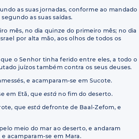
segundo as suas jornadas, conforme ao mandado
, segundo as suas saídas.
iro mês, no dia quinze do primeiro mês; no dia
Israel por alta mão, aos olhos de todos os
que o Senhor tinha ferido entre eles, a todo o
utado juízos também contra os seus deuses.
de Ramessés, e acamparam-se em Sucote.
se em Etã, que
está
no fim do deserto.
irote, que
está
defronte de Baal-Zefom, e
m pelo meio do mar ao deserto, e andaram
ã, e acamparam-se em Mara.