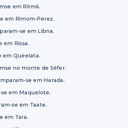
amse em Ritmá.
-se em Rimom-Perez.
mparam-se em Libna.
e em Rissa.
e em Queelata.
amse no monte de Séfer.
camparam-se em Harada.
m-se em Maquelote.
ram-se em Taate.
e em Tara.