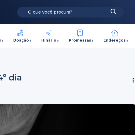
s
Doação
Hinário
Promessas
Endereços
4º dia