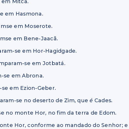
 em Mitca.
-se em Hasmona.
ramse em Moserote.
ramse em Bene-Jaacã.
param-se em Hor-Hagidgade.
camparam-se em Jotbatá.
m-se em Abrona.
-se em Ezion-Geber.
param-se no deserto de Zim, que
é
Cades.
se no monte Hor, no fim da terra de Edom.
 monte Hor, conforme ao mandado do Senhor; e