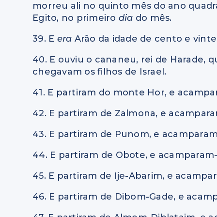
morreu ali no quinto mês do ano quadrag
Egito, no primeiro
dia
do mês.
39. E
era
Arão da idade de cento e vint
40. E ouviu o cananeu, rei de Harade, q
chegavam os filhos de Israel.
41. E partiram do monte Hor, e acamp
42. E partiram de Zalmona, e acampa
43. E partiram de Punom, e acampara
44. E partiram de Obote, e acamparam
45. E partiram de Ije-Abarim, e acamp
46. E partiram de Dibom-Gade, e aca