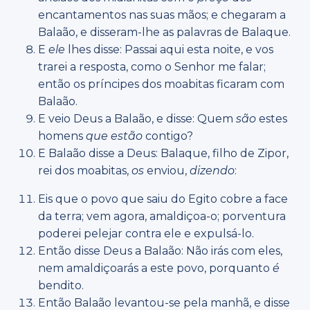
encantamentos nas suas mãos; e chegaram a
Balaão, e disseram-lhe as palavras de Balaque.
E
ele
lhes disse: Passai aqui esta noite, e vos
trarei a resposta, como o Senhor me falar;
então os príncipes dos moabitas ficaram com
Balaão.
E veio Deus a Balaão, e disse: Quem
são
estes
homens
que estão
contigo?
E Balaão disse a Deus: Balaque, filho de Zipor,
rei dos moabitas,
os
enviou,
dizendo
:
Eis que o povo que saiu do Egito cobre a face
da terra; vem agora, amaldiçoa-o; porventura
poderei pelejar contra ele e expulsá-lo.
Então disse Deus a Balaão: Não irás com eles,
nem amaldiçoarás a este povo, porquanto
é
bendito.
Então Balaão levantou-se pela manhã, e disse