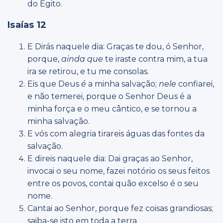
do Egito.
Isaías 12
E Dirás naquele dia: Graças te dou, ó Senhor,
porque,
ainda que
te iraste contra mim, a tua
ira se retirou, e tu me consolas.
Eis que Deus
é
a minha salvação;
nele
confiarei,
e não temerei, porque o Senhor Deus é a
minha força e o meu cântico, e se tornou a
minha salvação.
E vós com alegria tirareis águas das fontes da
salvação.
E direis naquele dia: Dai graças ao Senhor,
invocai o seu nome, fazei notório os seus feitos
entre os povos, contai quão excelso é o seu
nome.
Cantai ao Senhor, porque fez coisas grandiosas;
saiba-se isto em toda a terra.