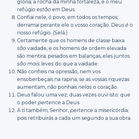
glória; a rocha da minha fortaleza,
e
o meu
refúgio
estão
em Deus.
Confiai nele, ó povo, em todos os tempos;
derramai perante ele o vosso coração. Deus
é
o
nosso refúgio. (Selá.)
Certamente que os homens de classe baixa
são
vaidade, e os homens de ordem elevada
são mentira; pesados em balanças, eles juntos
são mais leves
do que a vaidade.
Não confieis na opressão, nem vos
ensoberbeçais na rapina; se as vossas riquezas
aumentam, não ponhais
nelas
o coração.
Deus falou uma vez; duas vezes ouvi isto: que
o poder
pertence
a Deus.
A ti também, Senhor,
pertence
a misericórdia;
pois retribuirás a cada um segundo a sua obra.