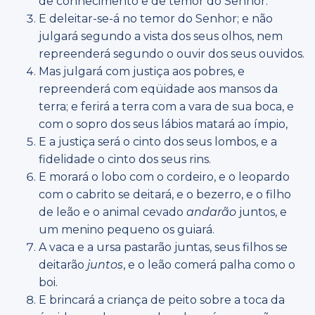
de conhecimento e de temor do Senhor.
E deleitar-se-á no temor do Senhor; e não
julgará segundo a vista dos seus olhos, nem
repreenderá segundo o ouvir dos seus ouvidos.
Mas julgará com justiça aos pobres, e
repreenderá com eqüidade aos mansos da
terra; e ferirá a terra com a vara de sua boca, e
com o sopro dos seus lábios matará ao ímpio,
E a justiça será o cinto dos seus lombos, e a
fidelidade o cinto dos seus rins.
E morará o lobo com o cordeiro, e o leopardo
com o cabrito se deitará, e o bezerro, e o filho
de leão e o animal cevado
andarão
juntos, e
um menino pequeno os guiará.
A vaca e a ursa pastarão juntas, seus filhos se
deitarão
juntos
, e o leão comerá palha como o
boi.
E brincará a criança de peito sobre a toca da