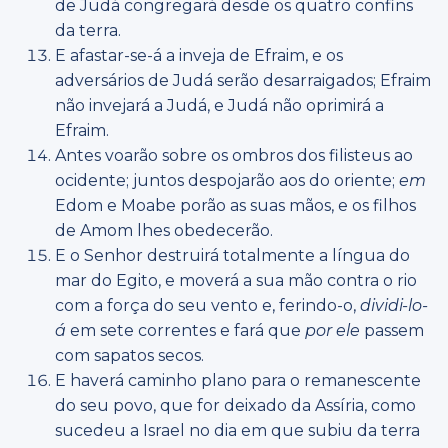
de Judá congregará desde os quatro confins
da terra.
E afastar-se-á a inveja de Efraim, e os
adversários de Judá serão desarraigados; Efraim
não invejará a Judá, e Judá não oprimirá a
Efraim.
Antes voarão sobre os ombros dos filisteus ao
ocidente; juntos despojarão aos do oriente;
em
Edom e Moabe porão as suas mãos, e os filhos
de Amom lhes obedecerão.
E o Senhor destruirá totalmente a língua do
mar do Egito, e moverá a sua mão contra o rio
com a força do seu vento e, ferindo-o,
dividi-lo-
á
em sete correntes e fará que
por ele
passem
com sapatos secos.
E haverá caminho plano para o remanescente
do seu povo, que for deixado da Assíria, como
sucedeu a Israel no dia em que subiu da terra