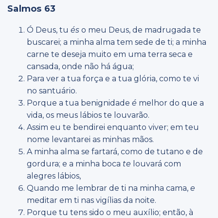
Salmos 63
Ó Deus, tu
és
o meu Deus, de madrugada te
buscarei; a minha alma tem sede de ti; a minha
carne te deseja muito em uma terra seca e
cansada, onde não há água;
Para ver a tua força e a tua glória, como te vi
no santuário.
Porque a tua benignidade
é
melhor do que a
vida, os meus lábios te louvarão.
Assim eu te bendirei enquanto viver; em teu
nome levantarei as minhas mãos.
A minha alma se fartará, como de tutano e de
gordura; e a minha boca
te
louvará com
alegres lábios,
Quando me lembrar de ti na minha cama,
e
meditar em ti nas vigílias da noite.
Porque tu tens sido o meu auxílio; então, à