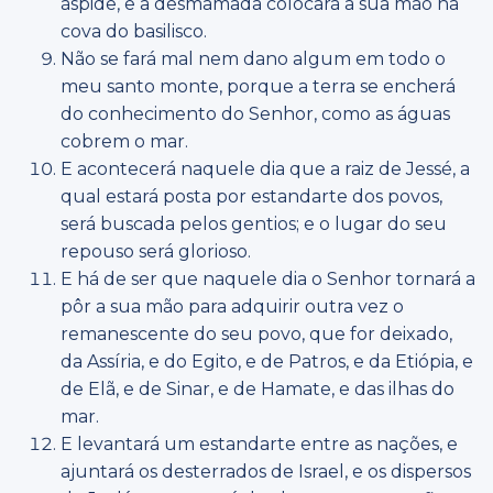
áspide, e a desmamada colocará a sua mão na
cova do basilisco.
Não se fará mal nem dano algum em todo o
meu santo monte, porque a terra se encherá
do conhecimento do Senhor, como as águas
cobrem o mar.
E acontecerá naquele dia que a raiz de Jessé, a
qual estará posta por estandarte dos povos,
será buscada pelos gentios; e o lugar do seu
repouso será glorioso.
E há de ser que naquele dia o Senhor tornará a
pôr a sua mão para adquirir outra vez o
remanescente do seu povo, que for deixado,
da Assíria, e do Egito, e de Patros, e da Etiópia, e
de Elã, e de Sinar, e de Hamate, e das ilhas do
mar.
E levantará um estandarte entre as nações, e
ajuntará os desterrados de Israel, e os dispersos