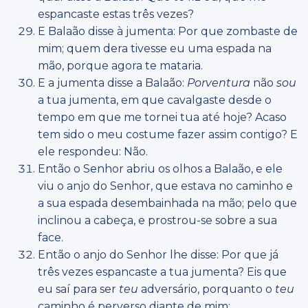
espancaste estas três vezes?
E Balaão disse à jumenta: Por que zombaste de
mim; quem dera tivesse eu uma espada na
mão, porque agora te mataria.
E a jumenta disse a Balaão:
Porventura
não
sou
a tua jumenta, em que cavalgaste desde o
tempo em que me tornei tua até hoje? Acaso
tem sido o meu costume fazer assim contigo? E
ele respondeu: Não.
Então o Senhor abriu os olhos a Balaão, e ele
viu o anjo do Senhor, que estava no caminho e
a sua espada desembainhada na mão; pelo que
inclinou a cabeça, e prostrou-se sobre a sua
face.
Então o anjo do Senhor lhe disse: Por que já
três vezes espancaste a tua jumenta? Eis que
eu saí para ser
teu
adversário, porquanto o
teu
caminho é perverso diante de mim;