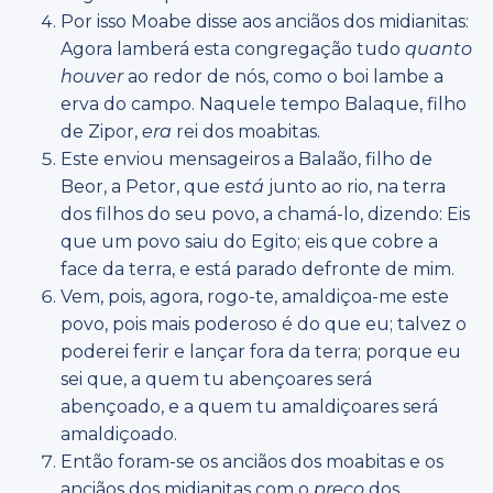
Por isso Moabe disse aos anciãos dos midianitas:
Agora lamberá esta congregação tudo
quanto
houver
ao redor de nós, como o boi lambe a
erva do campo. Naquele tempo Balaque, filho
de Zipor,
era
rei dos moabitas.
Este enviou mensageiros a Balaão, filho de
Beor, a Petor, que
está
junto ao rio, na terra
dos filhos do seu povo, a chamá-lo, dizendo: Eis
que um povo saiu do Egito; eis que cobre a
face da terra, e está parado defronte de mim.
Vem, pois, agora, rogo-te, amaldiçoa-me este
povo, pois mais poderoso é do que eu; talvez o
poderei ferir e lançar fora da terra; porque eu
sei que, a quem tu abençoares será
abençoado, e a quem tu amaldiçoares será
amaldiçoado.
Então foram-se os anciãos dos moabitas e os
anciãos dos midianitas com o
preço
dos