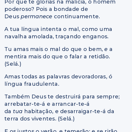
Por que te glorias na malícia, ó homem
poderoso? Pois a bondade de
Deus
permanece
continuamente.
A tua língua intenta o mal, como uma
navalha amolada, traçando enganos.
Tu amas mais o mal do que o bem,
e
a
mentira mais do que o falar a retidão.
(Selá.)
Amas todas as palavras devoradoras, ó
língua fraudulenta.
Também Deus te destruirá para sempre;
arrebatar-te-á e arrancar-te-á
da
tua
habitação, e desarraigar-te-á da
terra dos viventes. (Selá.)
E os justos o verão, e temerão: e se rirão