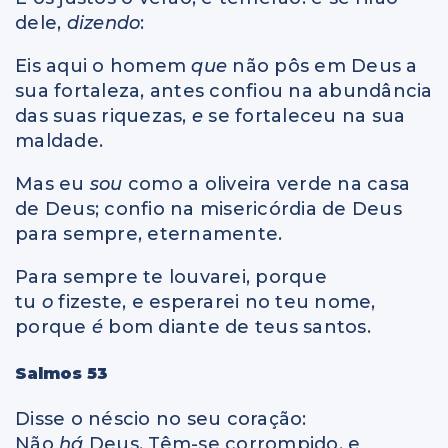
dele,
dizendo
:
Eis aqui o homem
que
não pôs em Deus a
sua fortaleza, antes confiou na abundância
das suas riquezas,
e
se fortaleceu na sua
maldade.
Mas eu
sou
como a oliveira verde na casa
de Deus; confio na misericórdia de Deus
para sempre, eternamente.
Para sempre te louvarei, porque
tu
o
fizeste, e esperarei no teu nome,
porque
é
bom diante de teus santos.
Salmos 53
Disse o néscio no seu coração:
Não
há
Deus. Têm-se corrompido, e