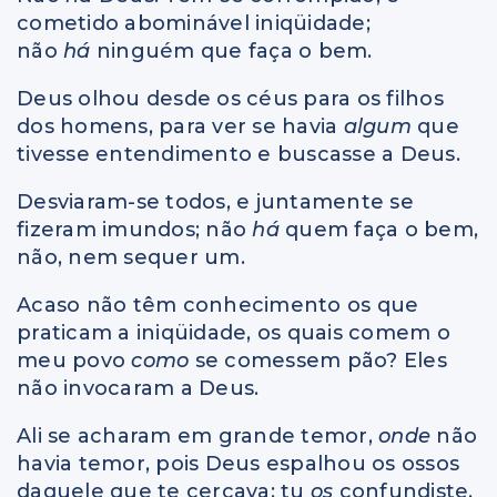
cometido abominável iniqüidade;
não
há
ninguém que faça o bem.
Deus olhou desde os céus para os filhos
dos homens, para ver se havia
algum
que
tivesse entendimento e buscasse a Deus.
Desviaram-se todos, e juntamente se
fizeram imundos; não
há
quem faça o bem,
não, nem sequer um.
Acaso não têm conhecimento os que
praticam a iniqüidade, os quais comem o
meu povo
como
se comessem pão? Eles
não invocaram a Deus.
Ali se acharam em grande temor,
onde
não
havia temor, pois Deus espalhou os ossos
daquele que te cercava; tu
os
confundiste,