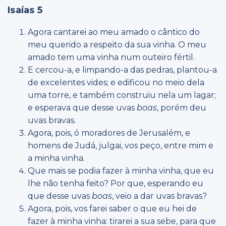
Isaías 5
Agora cantarei ao meu amado o cântico do
meu querido a respeito da sua vinha. O meu
amado tem uma vinha num outeiro fértil.
E cercou-a, e limpando-a das pedras, plantou-a
de excelentes vides; e edificou no meio dela
uma torre, e também construiu nela um lagar;
e esperava que desse uvas
boas
, porém deu
uvas bravas.
Agora, pois, ó moradores de Jerusalém, e
homens de Judá, julgai, vos peço, entre mim e
a minha vinha.
Que mais se podia fazer à minha vinha, que eu
lhe não tenha feito? Por que, esperando eu
que desse uvas
boas
, veio a dar uvas bravas?
Agora, pois, vos farei saber o que eu hei de
fazer à minha vinha: tirarei a sua sebe, para que