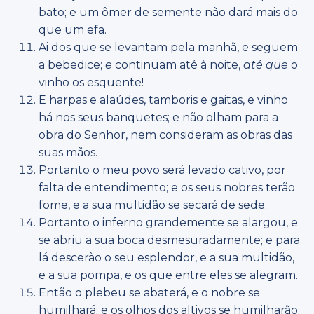
bato; e um ômer de semente não dará mais do
que um efa.
Ai dos que se levantam pela manhã, e seguem
a bebedice;
e
continuam até à noite,
até que
o
vinho os esquente!
E harpas e alaúdes, tamboris e gaitas, e vinho
há nos seus banquetes; e não olham para a
obra do Senhor, nem consideram as obras das
suas mãos.
Portanto o meu povo será levado cativo, por
falta de entendimento; e os seus nobres terão
fome, e a sua multidão se secará de sede.
Portanto o inferno grandemente se alargou, e
se abriu a sua boca desmesuradamente; e para
lá descerão o seu esplendor, e a sua multidão,
e a sua pompa, e os que entre eles se alegram.
Então o plebeu se abaterá, e o nobre se
humilhará; e os olhos dos altivos se humilharão.