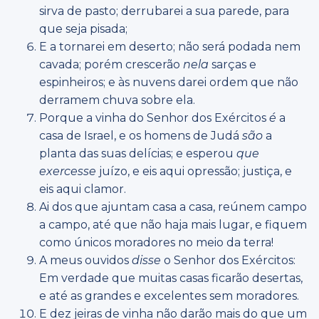
sirva de pasto; derrubarei a sua parede, para
que seja pisada;
E a tornarei em deserto; não será podada nem
cavada; porém crescerão
nela
sarças e
espinheiros; e às nuvens darei ordem que não
derramem chuva sobre ela.
Porque a vinha do Senhor dos Exércitos
é
a
casa de Israel, e os homens de Judá
são
a
planta das suas delícias; e esperou
que
exercesse
juízo, e eis aqui opressão; justiça, e
eis aqui clamor.
Ai dos que ajuntam casa a casa, reúnem campo
a campo, até que não haja mais lugar, e fiquem
como únicos moradores no meio da terra!
A meus ouvidos
disse
o Senhor dos Exércitos:
Em verdade que muitas casas ficarão desertas,
e até as grandes e excelentes sem moradores.
E dez jeiras de vinha não darão mais do que um