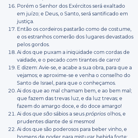
Porém o Senhor dos Exércitos será exaltado
em juízo; e Deus, o Santo, será santificado em
justiça.
Então os cordeiros pastarão como de costume,
e os estranhos comerão dos lugares devastados
pelos gordos.
Ai dos que puxam a iniqüidade com cordas de
vaidade, e o pecado
com
tirantes de carro!
E dizem: Avie-se, e acabe a sua obra, para que a
vejamos; e aproxime-se e venha o conselho do
Santo de Israel, para que o conheçamos.
Ai dos que ao mal chamam bem, e ao bem mal;
que fazem das trevas luz, e da luz trevas; e
fazem do amargo doce, e do doce amargo!
Ai dos
que são
sábios a seus
próprios
olhos, e
prudentes diante de si mesmos!
Ai dos que são poderosos para beber vinho, e
homens de poder para misturar bebida forte;