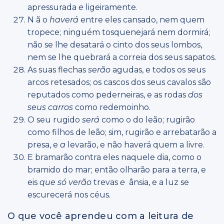
apressurada
e
ligeiramente.
N ã o
haverá
entre eles cansado, nem quem
tropece; ninguém tosquenejará nem dormirá;
não se lhe desatará o cinto dos seus lombos,
nem se lhe quebrará a correia dos seus sapatos.
As suas flechas
serão
agudas, e todos os seus
arcos retesados; os cascos dos seus cavalos são
reputados como pederneiras, e as rodas
dos
seus carros
como redemoinho.
O seu rugido
será
como o do leão; rugirão
como filhos de leão; sim, rugirão e arrebatarão a
presa, e
a
levarão, e não haverá quem a livre.
E bramarão contra eles naquele dia, como o
bramido do mar; então olharão para a terra, e
eis
que só verão
trevas
e
ânsia, e a luz se
escurecerá nos céus.
O que você aprendeu com a leitura de