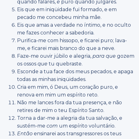
quando falares,
e
puro quando julgares.
Eis que em iniqüidade fui formado, e em
pecado me concebeu minha mãe.
Eis que amas a verdade no íntimo, e no oculto
me fazes conhecer a sabedoria.
Purifica-me com hissopo, e ficarei puro; lava-
me, e ficarei mais branco do que a neve.
Faze-me ouvir júbilo e alegria,
para que
gozem
os ossos
que
tu quebraste.
Esconde a tua face dos meus pecados, e apaga
todas as minhas iniqüidades.
Cria em mim, ó Deus, um coração puro, e
renova em mim um espírito reto.
Não me lances fora da tua presença, e não
retires de mim o teu Espírito Santo.
Torna a dar-me a alegria da tua salvação, e
sustém-me
com
um espírito voluntário.
Então
ensinarei aos transgressores os teus